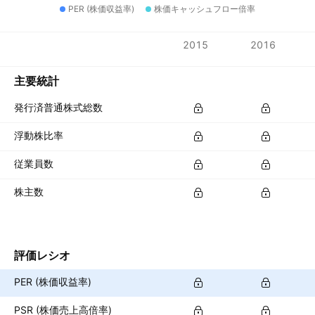
PER (株価収益率)
株価キャッシュフロー倍率
指標
2015
2016
通貨: USD
主要統計
発行済普通株式総数
浮動株比率
従業員数
株主数
評価レシオ
PER (株価収益率)
PSR (株価売上高倍率)