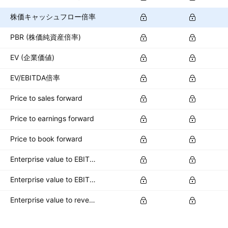
株価キャッシュフロー倍率
PBR (株価純資産倍率)
EV (企業価値)
EV/EBITDA倍率
Price to sales forward
Price to earnings forward
Price to book forward
Enterprise value to EBITDA forward
Enterprise value to EBIT forward
Enterprise value to revenue forward