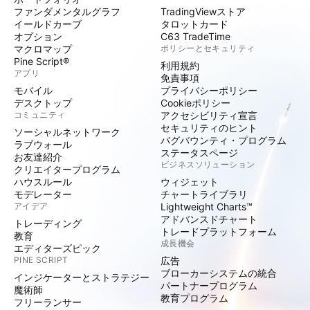
ファンダメンタルグラフ
TradingViewストア
イールドカーブ
タロットカード
オプション
C63 TradeTime
マクロマップ
ポリシーとセキュリティ
Pine Script®
利用規約
アプリ
免責事項
モバイル
プライバシーポリシー
デスクトップ
Cookieポリシー
コミュニティ
アクセシビリティ宣言
セキュリティのヒント
ソーシャルネットワーク
バグバウンティ・プログラム
ラブウォール
ステータスページ
お友達紹介
ビジネスソリューション
クリエイタープログラム
ハウスルール
ウィジェット
モデレーター
チャートライブラリ
アイデア
Lightweight Charts™
アドバンスドチャート
トレーディング
トレードプラットフォーム
教育
成長機会
エディターズピック
PINE SCRIPT
広告
ブローカーシステムの統合
インジケーターとストラテジー
パートナープログラム
魔術師
教育プログラム
フリーランサー