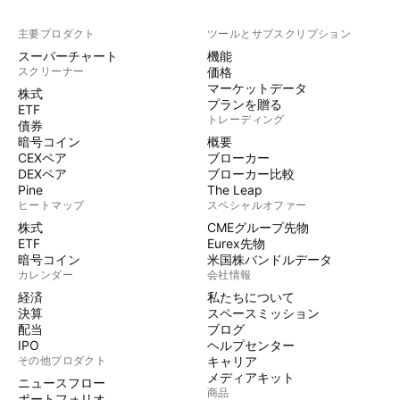
主要プロダクト
ツールとサブスクリプション
スーパーチャート
機能
スクリーナー
価格
マーケットデータ
株式
プランを贈る
ETF
トレーディング
債券
暗号コイン
概要
CEXペア
ブローカー
DEXペア
ブローカー比較
Pine
The Leap
ヒートマップ
スペシャルオファー
株式
CMEグループ先物
ETF
Eurex先物
暗号コイン
米国株バンドルデータ
カレンダー
会社情報
経済
私たちについて
決算
スペースミッション
配当
ブログ
IPO
ヘルプセンター
その他プロダクト
キャリア
メディアキット
ニュースフロー
商品
ポートフォリオ