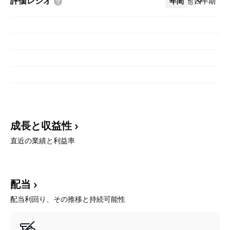
評価レシオ
年間
その他
四半期
成長と収益性
直近の業績と利益率
配当
配当利回り、その推移と持続可能性