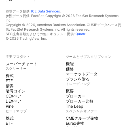
市場データ提供:
ICE Data Services
.
参照データ提供: FactSet. Copyright © 2026 FactSet Research Systems
Inc.
Copyright © 2026, American Bankers Association. CUSIPデータベース提
供: FactSet Research Systems Inc. All rights reserved.
SEC提出書類およびその他ドキュメント提供:
Quartr
.
© 2026 TradingView, Inc.
主要プロダクト
ツールとサブスクリプション
スーパーチャート
機能
スクリーナー
価格
マーケットデータ
株式
プランを贈る
ETF
トレーディング
債券
暗号コイン
概要
CEXペア
ブローカー
DEXペア
ブローカー比較
Pine
The Leap
ヒートマップ
スペシャルオファー
株式
CMEグループ先物
ETF
Eurex先物