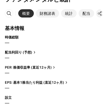
概要
財務諸表
統計
配当
決算
その他
基本情報
時価総額
—
配当利回り (予想)
—
PER: 株価収益率 (直近12ヶ月)
—
EPS: 基本1株当たり利益 (直近12ヶ月)
—
設立
—