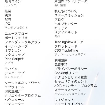
暗号コイン
米国株バンドルデータ
カレンダー
会社情報
経済
私たちについて
決算
スペースミッション
配当
ブログ
IPO
ヘルプセンター
その他プロダクト
キャリア
メディアキット
ニュースフロー
商品
ポートフォリオ
ファンダメンタルグラフ
TradingViewストア
イールドカーブ
タロットカード
オプション
C63 TradeTime
マクロマップ
ポリシーとセキュリティ
Pine Script®
利用規約
アプリ
免責事項
モバイル
プライバシーポリシー
デスクトップ
Cookieポリシー
コミュニティ
アクセシビリティ宣言
セキュリティのヒント
ソーシャルネットワーク
バグバウンティ・プログラム
ラブウォール
ステータスページ
お友達紹介
ビジネスソリューション
クリエイタープログラム
ハウスルール
ウィジェット
モデレーター
チャートライブラリ