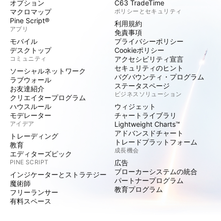
オプション
C63 TradeTime
マクロマップ
ポリシーとセキュリティ
Pine Script®
利用規約
アプリ
免責事項
モバイル
プライバシーポリシー
デスクトップ
Cookieポリシー
コミュニティ
アクセシビリティ宣言
セキュリティのヒント
ソーシャルネットワーク
バグバウンティ・プログラム
ラブウォール
ステータスページ
お友達紹介
ビジネスソリューション
クリエイタープログラム
ハウスルール
ウィジェット
モデレーター
チャートライブラリ
アイデア
Lightweight Charts™
アドバンスドチャート
トレーディング
トレードプラットフォーム
教育
成長機会
エディターズピック
PINE SCRIPT
広告
ブローカーシステムの統合
インジケーターとストラテジー
パートナープログラム
魔術師
教育プログラム
フリーランサー
有料スペース