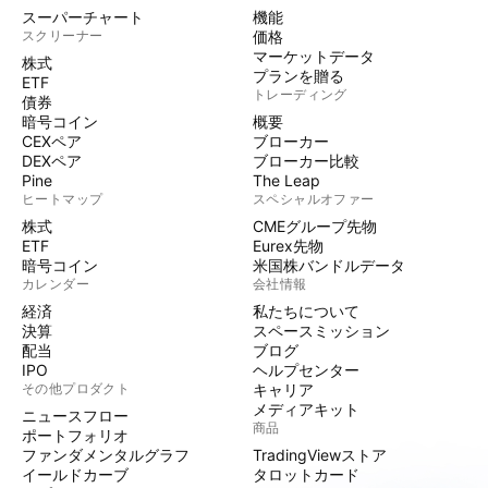
スーパーチャート
機能
スクリーナー
価格
マーケットデータ
株式
プランを贈る
ETF
トレーディング
債券
暗号コイン
概要
CEXペア
ブローカー
DEXペア
ブローカー比較
Pine
The Leap
ヒートマップ
スペシャルオファー
株式
CMEグループ先物
ETF
Eurex先物
暗号コイン
米国株バンドルデータ
カレンダー
会社情報
経済
私たちについて
決算
スペースミッション
配当
ブログ
IPO
ヘルプセンター
その他プロダクト
キャリア
メディアキット
ニュースフロー
商品
ポートフォリオ
ファンダメンタルグラフ
TradingViewストア
イールドカーブ
タロットカード