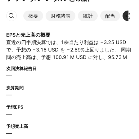
概要
財務諸表
統計
配当
決算
その他
EPSと売上高の概要
直近の四半期決算では、1株当たり利益は −3.25 USD
で、予想の −3.16 USD を −2.89%上回りました。 同期
間の売上高は、予想 ‪100.91 M‬ USD に対し、‪95.73 M‬
USD に達しました。 次の四半期について、アナリスト
次回決算報告日
は1株当たり利益が −2.18 USD、売上高が ‪104.39 M‬
—
USD と予想しています。
決算期間
—
予想EPS
—
予想売上高
—