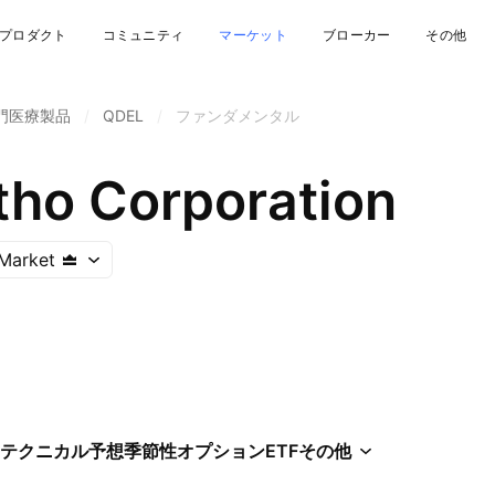
プロダクト
コミュニティ
マーケット
ブローカー
その他
門医療製品
/
QDEL
/
ファンダメンタル
tho Corporation
Market
テクニカル
予想
季節性
オプション
ETF
その他