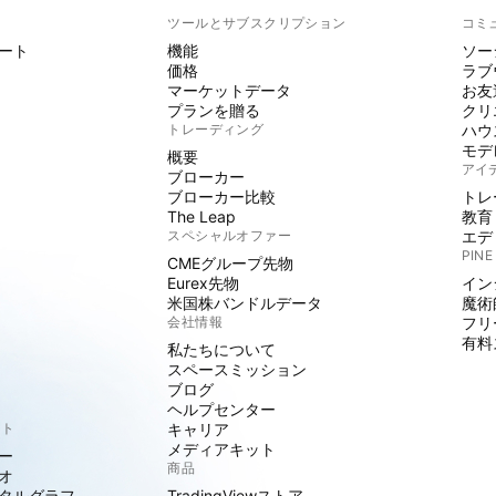
ト
ツールとサブスクリプション
コミ
ート
機能
ソー
価格
ラブ
マーケットデータ
お友
プランを贈る
クリ
トレーディング
ハウ
モデ
概要
アイ
ブローカー
ブローカー比較
トレ
The Leap
教育
スペシャルオファー
エデ
PINE
CMEグループ先物
Eurex先物
イン
米国株バンドルデータ
魔術
会社情報
フリ
有料
私たちについて
スペースミッション
ブログ
ヘルプセンター
クト
キャリア
メディアキット
ー
商品
オ
タルグラフ
TradingViewストア