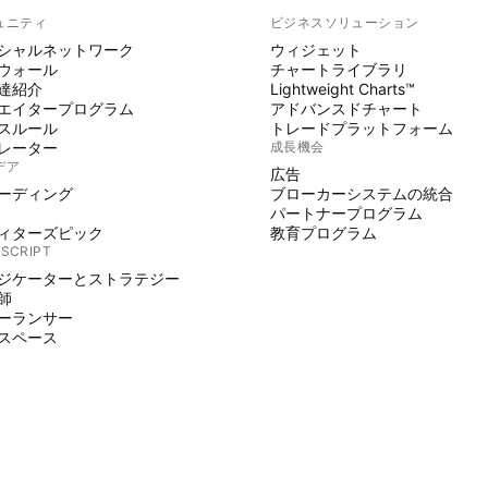
ュニティ
ビジネスソリューション
シャルネットワーク
ウィジェット
ウォール
チャートライブラリ
達紹介
Lightweight Charts™
エイタープログラム
アドバンスドチャート
スルール
トレードプラットフォーム
レーター
成長機会
デア
広告
ーディング
ブローカーシステムの統合
パートナープログラム
ィターズピック
教育プログラム
 SCRIPT
ジケーターとストラテジー
師
ーランサー
スペース