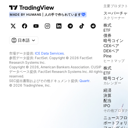
主要プロダク
スーパーチャ
MADE BY HUMANS | 人の手で作られています
スクリーナー
株式
ETF
債券
日本語
暗号コイン
CEXペア
DEXペア
市場データ提供:
ICE Data Services
.
Pine
参照データ提供: FactSet. Copyright © 2026 FactSet
ヒートマップ
Research Systems Inc.
Copyright © 2026, American Bankers Association. CUSIP
株式
データベース提供: FactSet Research Systems Inc. All rights
ETF
reserved.
暗号コイン
SEC提出書類およびその他ドキュメント提供:
Quartr
.
カレンダー
© 2026 TradingView, Inc.
経済
決算
配当
IPO
その他プロダ
ニュースフロ
ポートフォリ
ファンダメン