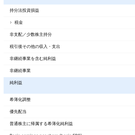
持分法投資損益
税金
非支配／少数株主持分
税引後その他の収入・支出
非継続事業を含む純利益
非継続事業
純利益
希薄化調整
優先配当
普通株主に帰属する希薄化純利益