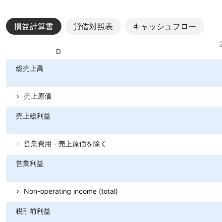
損益計算書
貸借対照表
キャッシュフロー
指標
通貨: USD
総売上高
売上原価
売上総利益
営業費用 - 売上原価を除く
営業利益
Non-operating income (total)
税引前利益