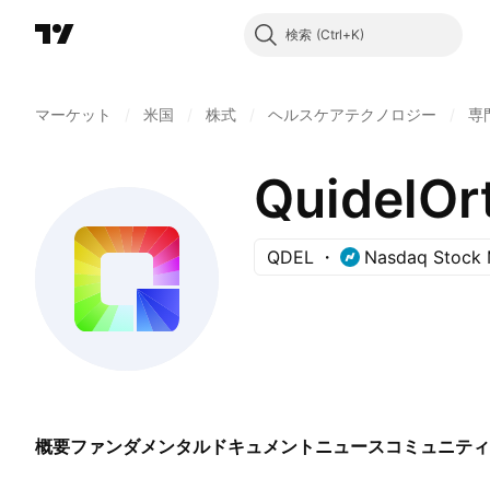
検索
マーケット
/
米国
/
株式
/
ヘルスケアテクノロジー
/
専
QuidelOr
QDEL
Nasdaq Stock 
概要
ファンダメンタル
ドキュメント
ニュース
コミュニティ