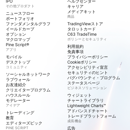
IPO
ヘルプセンター
その他プロダクト
キャリア
メディアキット
ニュースフロー
商品
ポートフォリオ
ファンダメンタルグラフ
TradingViewストア
イールドカーブ
タロットカード
オプション
C63 TradeTime
マクロマップ
ポリシーとセキュリティ
Pine Script®
利用規約
アプリ
免責事項
モバイル
プライバシーポリシー
デスクトップ
Cookieポリシー
コミュニティ
アクセシビリティ宣言
セキュリティのヒント
ソーシャルネットワーク
バグバウンティ・プログラム
ラブウォール
ステータスページ
お友達紹介
ビジネスソリューション
クリエイタープログラム
ハウスルール
ウィジェット
モデレーター
チャートライブラリ
アイデア
Lightweight Charts™
アドバンスドチャート
トレーディング
トレードプラットフォーム
教育
成長機会
エディターズピック
PINE SCRIPT
広告