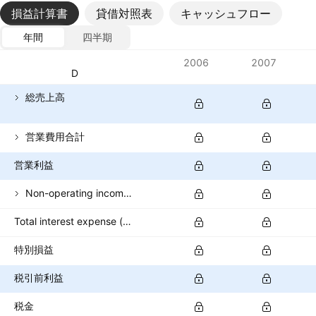
損益計算書
貸借対照表
キャッシュフロー
年間
四半期
指標
2006
2007
通貨: USD
総売上高
営業費用合計
営業利益
Non-operating income (excl. interest expenses)
Total interest expense (banks)
特別損益
税引前利益
税金