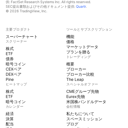
供: FactSet Research Systems Inc. All rights reserved.
SEC提出書類およびその他ドキュメント提供:
Quartr
.
© 2026 TradingView, Inc.
主要プロダクト
ツールとサブスクリプション
スーパーチャート
機能
スクリーナー
価格
マーケットデータ
株式
プランを贈る
ETF
トレーディング
債券
暗号コイン
概要
CEXペア
ブローカー
DEXペア
ブローカー比較
Pine
The Leap
ヒートマップ
スペシャルオファー
株式
CMEグループ先物
ETF
Eurex先物
暗号コイン
米国株バンドルデータ
カレンダー
会社情報
経済
私たちについて
決算
スペースミッション
配当
ブログ