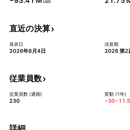
‪−93.41 M‬
‪21.75 M
USD
直近の決算
発表日
決算期
2026年8月4日
2026 第
従業員数
従業員数 (通期)
変動 (1年)
230
−30
−11.
詳細