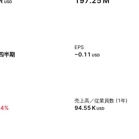
‬
‪197.25 M‬
USD
EPS
2四半期
−0.11
USD
売上高／従業員数 (1年)
54%
‪94.55 K‬
USD