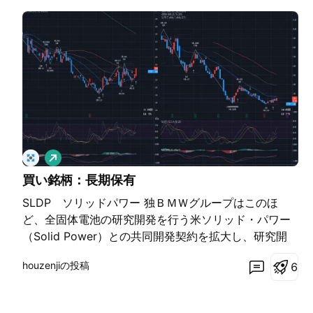
ロ
ン
買い銘柄：長期保有
グ
SLDP ソリッドパワー 独ＢＭＷグループはこのほ
ど、全固体電池の研究開発を行う米ソリッド・パワー
（Solid Power）との共同開発契約を拡大し、研究開
発（Ｒ＆Ｄ）ライセンスを追加したと発表した。これ
houzenjiの投稿
6
を受け、ＢＭＷは独バイエルン州ミュンヘン近郊のパ
ルスドルフ（Parsdorf）にあるCell Manufacturing
Competence Center（ＣＭＣＣ）に全固体電池の試験