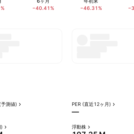
月
6ヶ月
年初来
5%
−40.41%
−46.31%
−
(予測値)
PER (直近12ヶ月)
—
)
浮動株