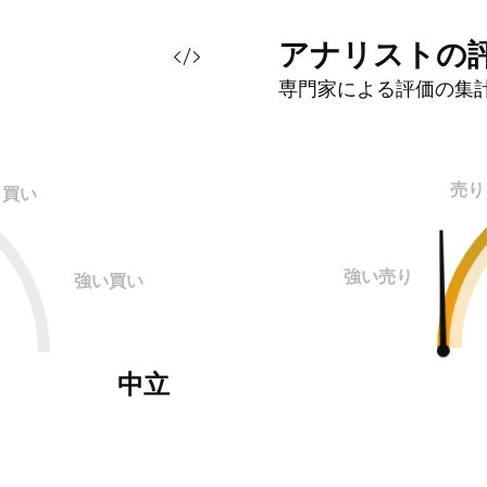
アナリストの
専門家による評価の集
売り
買い
強い売り
強い買い
中立