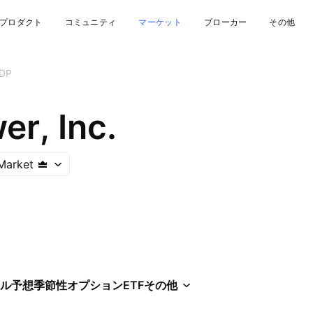
プロダクト
コミュニティ
マーケット
ブローカー
その他
DP
er, Inc.
Market
ル
予想
季節性
オプション
ETF
その他