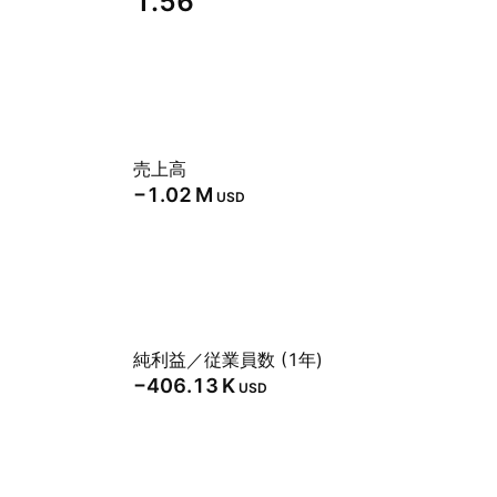
1.56
売上高
‪−1.02 M‬
USD
純利益／従業員数 (1年)
‪−406.13 K‬
USD