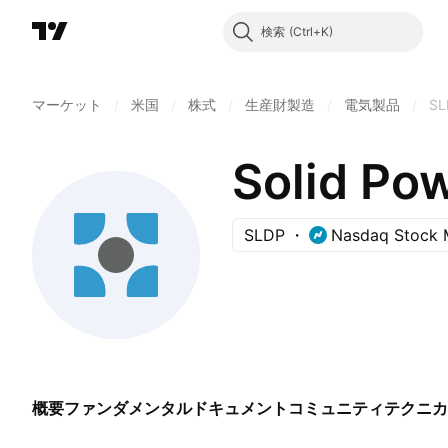
検索
マーケット
/
米国
/
株式
/
生産財製造
/
電気製品
/
SL
Solid Pow
SLDP
Nasdaq Stock 
概要
ファンダメンタル
ドキュメント
コミュニティ
テクニカ