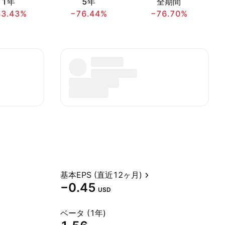
1年
5年
全期間
33.43%
−76.44%
−76.70%
基本EPS (直近12ヶ月)
−0.45
USD
ベータ (1年)