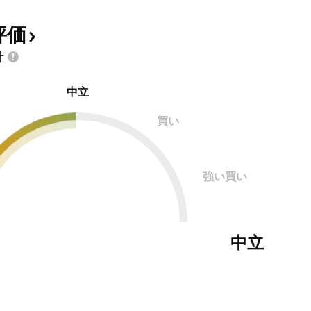
評価
計
中立
買い
強い買い
中立