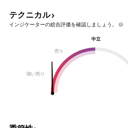
生産ラインを導入する。 ＢＭＷで開発担当取締役を務
めるフランク・ウェバー氏は「今回の契約により、当
テクニカル
社とソリッド・パワーの共通の目標である全固体電池
技術の商用化を加速できると期待している」と述べ
インジケーターの総合評価を確認しましょう。
た。 ソリッド
中立
売り
強い売り