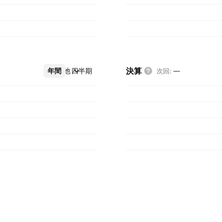
決算
年間
その他
四半期
次回
:
—