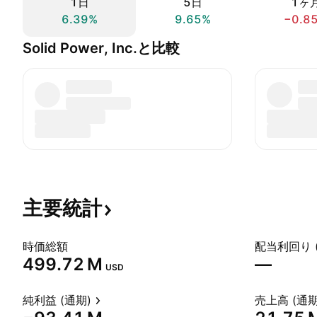
1日
5日
1ヶ
6.39%
9.65%
−0.8
Solid Power, Inc.と比較
主要統計
時価総額
配当利回り 
‪499.72 M‬
—
USD
純利益 (通期)
売上高 (通期