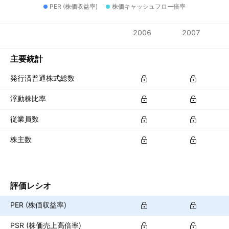
PER (株価収益率)
株価キャッシュフロー倍率
指標
2006
2007
通貨: INR
主要統計
発行済普通株式総数
浮動株比率
従業員数
株主数
評価レシオ
PER (株価収益率)
PSR (株価売上高倍率)