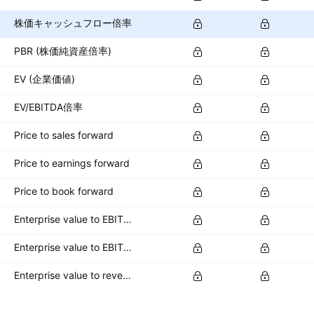
株価キャッシュフロー倍率
PBR (株価純資産倍率)
EV (企業価値)
EV/EBITDA倍率
Price to sales forward
Price to earnings forward
Price to book forward
Enterprise value to EBITDA forward
Enterprise value to EBIT forward
Enterprise value to revenue forward