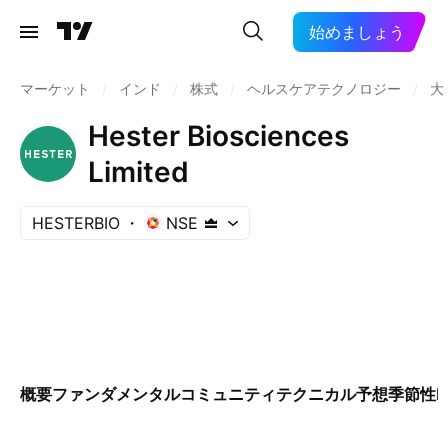
始めましょう
マーケット
/
インド
/
株式
/
ヘルスケアテクノロジー
/
大
Hester Biosciences
Limited
HESTERBIO
NSE
概要
ファンダメンタル
コミュニティ
テクニカル
予想
季節性
E