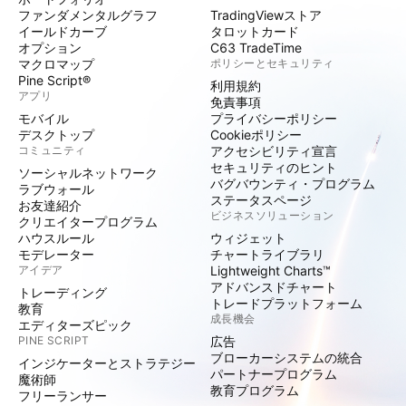
ファンダメンタルグラフ
TradingViewストア
イールドカーブ
タロットカード
オプション
C63 TradeTime
マクロマップ
ポリシーとセキュリティ
Pine Script®
利用規約
アプリ
免責事項
モバイル
プライバシーポリシー
デスクトップ
Cookieポリシー
コミュニティ
アクセシビリティ宣言
セキュリティのヒント
ソーシャルネットワーク
バグバウンティ・プログラム
ラブウォール
ステータスページ
お友達紹介
ビジネスソリューション
クリエイタープログラム
ハウスルール
ウィジェット
モデレーター
チャートライブラリ
アイデア
Lightweight Charts™
アドバンスドチャート
トレーディング
トレードプラットフォーム
教育
成長機会
エディターズピック
PINE SCRIPT
広告
ブローカーシステムの統合
インジケーターとストラテジー
パートナープログラム
魔術師
教育プログラム
フリーランサー