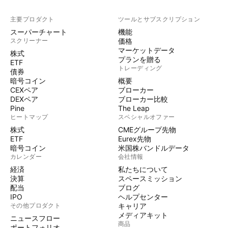
主要プロダクト
ツールとサブスクリプション
スーパーチャート
機能
スクリーナー
価格
マーケットデータ
株式
プランを贈る
ETF
トレーディング
債券
暗号コイン
概要
CEXペア
ブローカー
DEXペア
ブローカー比較
Pine
The Leap
ヒートマップ
スペシャルオファー
株式
CMEグループ先物
ETF
Eurex先物
暗号コイン
米国株バンドルデータ
カレンダー
会社情報
経済
私たちについて
決算
スペースミッション
配当
ブログ
IPO
ヘルプセンター
その他プロダクト
キャリア
メディアキット
ニュースフロー
商品
ポートフォリオ