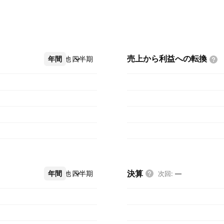
売上から利益への転換
年間
その他
四半期
決算
年間
その他
四半期
次回
:
—