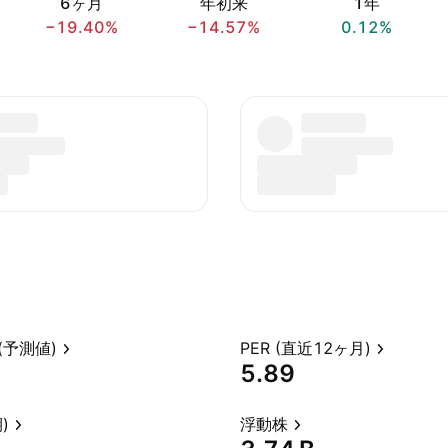
6ヶ月
年初来
1年
−19.40%
−14.57%
0.12%
(予測値)
PER (直近12ヶ月)
5.89
)
浮動株