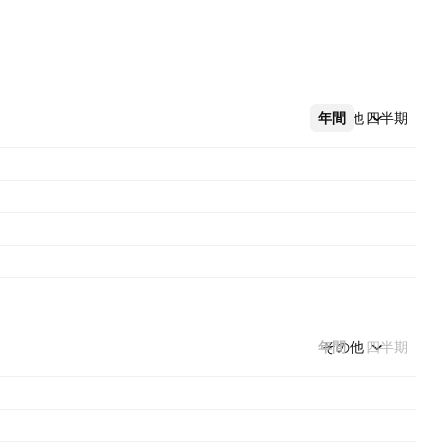
年間
その他
四半期
年間
その他
四半期