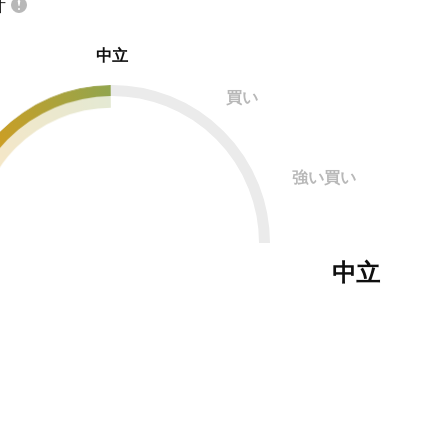
計
中立
買い
強い買い
中立