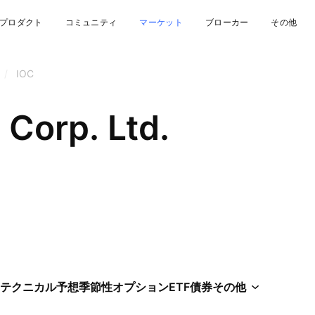
プロダクト
コミュニティ
マーケット
ブローカー
その他
/
IOC
l Corp. Ltd.
テクニカル
予想
季節性
オプション
ETF
債券
その他