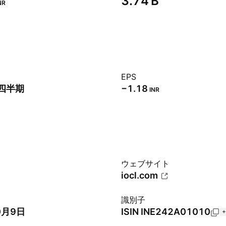
‪3.74 B‬
NR
EPS
1四半期
−1.18
INR
ウェブサイト
iocl.com
識別子
0月9日
ISIN
INE242A01010