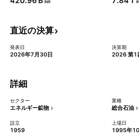
‪420.96 B‬
‪7.84 T‬
INR
I
直近の決算
発表日
決算期
2026年7月30日
2026 第
詳細
セクター
業種
エネルギー鉱物
総合石油
設立
上場日
1959
1995年1