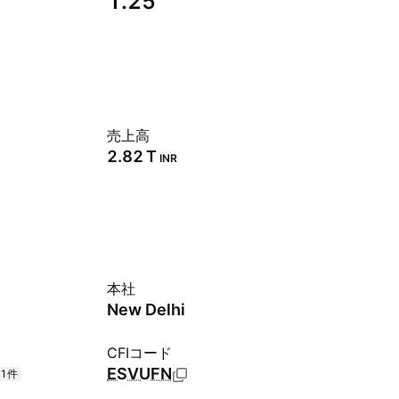
1.25
売上高
‪2.82 T‬
INR
本社
New Delhi
CFIコード
ESVUFN
+1件