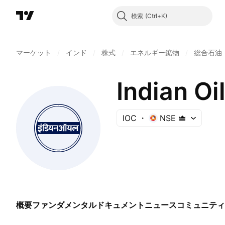
検索
マーケット
/
インド
/
株式
/
エネルギー鉱物
/
総合石油
Indian Oi
IOC
NSE
概要
ファンダメンタル
ドキュメント
ニュース
コミュニティ