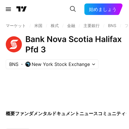
始めましょう
マーケット
/
米国
/
株式
/
金融
/
主要銀行
/
BNS
/
フ
Bank Nova Scotia Halifax
Pfd 3
BNS
New York Stock Exchange
概要
ファンダメンタル
ドキュメント
ニュース
コミュニティ