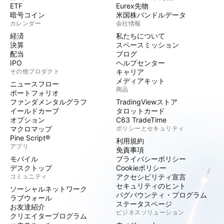
ETF
Eurex先物
暗号コイン
米国株バンドルデータ
カレンダー
会社情報
経済
私たちについて
決算
スペースミッション
配当
ブログ
IPO
ヘルプセンター
その他プロダクト
キャリア
メディアキット
ニュースフロー
商品
ポートフォリオ
ファンダメンタルグラフ
TradingViewストア
イールドカーブ
タロットカード
オプション
C63 TradeTime
マクロマップ
ポリシーとセキュリティ
Pine Script®
利用規約
アプリ
免責事項
モバイル
プライバシーポリシー
デスクトップ
Cookieポリシー
コミュニティ
アクセシビリティ宣言
セキュリティのヒント
ソーシャルネットワーク
バグバウンティ・プログラム
ラブウォール
ステータスページ
お友達紹介
ビジネスソリューション
クリエイタープログラム