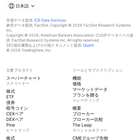
日本語
市場データ提供:
ICE Data Services
.
参照データ提供: FactSet. Copyright © 2026 FactSet Research Systems
Inc.
Copyright © 2026, American Bankers Association. CUSIPデータベース提
供: FactSet Research Systems Inc. All rights reserved.
SEC提出書類およびその他ドキュメント提供:
Quartr
.
© 2026 TradingView, Inc.
主要プロダクト
ツールとサブスクリプション
スーパーチャート
機能
スクリーナー
価格
マーケットデータ
株式
プランを贈る
ETF
トレーディング
債券
暗号コイン
概要
CEXペア
ブローカー
DEXペア
ブローカー比較
Pine
The Leap
ヒートマップ
スペシャルオファー
株式
CMEグループ先物