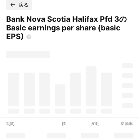
戻る
Bank Nova Scotia Halifax Pfd 3の
Basic earnings per share (basic
EPS)
期間
値
変動
変動率