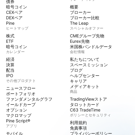
債券
暗号コイン
概要
CEXペア
ブローカー
DEXペア
ブローカー比較
Pine
The Leap
ヒートマップ
スペシャルオファー
株式
CMEグループ先物
ETF
Eurex先物
暗号コイン
米国株バンドルデータ
カレンダー
会社情報
経済
私たちについて
決算
スペースミッション
配当
ブログ
IPO
ヘルプセンター
その他プロダクト
キャリア
メディアキット
ニュースフロー
商品
ポートフォリオ
ファンダメンタルグラフ
TradingViewストア
イールドカーブ
タロットカード
オプション
C63 TradeTime
マクロマップ
ポリシーとセキュリティ
Pine Script®
利用規約
アプリ
免責事項
モバイル
プライバシーポリシー