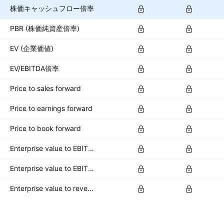
株価キャッシュフロー倍率
PBR (株価純資産倍率)
EV (企業価値)
EV/EBITDA倍率
Price to sales forward
Price to earnings forward
Price to book forward
Enterprise value to EBITDA forward
Enterprise value to EBIT forward
Enterprise value to revenue forward