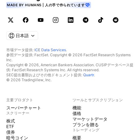
MADE BY HUMANS | 人の手で作られています
日本語
市場データ提供:
ICE Data Services
.
参照データ提供: FactSet. Copyright © 2026 FactSet Research Systems
Inc.
Copyright © 2026, American Bankers Association. CUSIPデータベース提
供: FactSet Research Systems Inc. All rights reserved.
SEC提出書類およびその他ドキュメント提供:
Quartr
.
© 2026 TradingView, Inc.
主要プロダクト
ツールとサブスクリプション
スーパーチャート
機能
スクリーナー
価格
マーケットデータ
株式
プランを贈る
ETF
トレーディング
債券
暗号コイン
概要