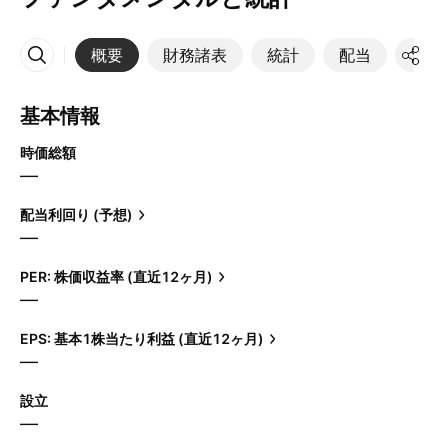
概要
財務諸表
統計
配当
決算
その他
基本情報
時価総額
—
配当利回り (予想)
—
PER: 株価収益率 (直近12ヶ月)
—
EPS: 基本1株当たり利益 (直近12ヶ月)
—
設立
—