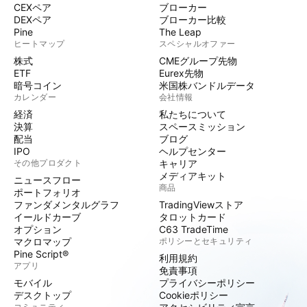
CEXペア
ブローカー
DEXペア
ブローカー比較
Pine
The Leap
ヒートマップ
スペシャルオファー
株式
CMEグループ先物
ETF
Eurex先物
暗号コイン
米国株バンドルデータ
カレンダー
会社情報
経済
私たちについて
決算
スペースミッション
配当
ブログ
IPO
ヘルプセンター
その他プロダクト
キャリア
メディアキット
ニュースフロー
商品
ポートフォリオ
ファンダメンタルグラフ
TradingViewストア
イールドカーブ
タロットカード
オプション
C63 TradeTime
マクロマップ
ポリシーとセキュリティ
Pine Script®
利用規約
アプリ
免責事項
モバイル
プライバシーポリシー
デスクトップ
Cookieポリシー
コミュニティ