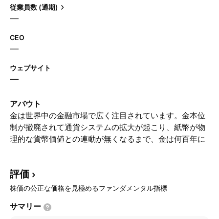
従業員数 (通期)
—
CEO
—
ウェブサイト
—
アバウト
金は世界中の金融市場で広く注目されています。金本位
制が撤廃されて通貨システムの拡大が起こり、紙幣が物
理的な貨幣価値との連動が無くなるまで、金は何百年に
わたり経済資本の基盤になっていました。金の元素記号
はAUです。上記は米ドル建ての金価格で、金の価値を測
評価
る世界共通の基準になっています。
株価の公正な価格を見極めるファンダメンタル指標
サマリー