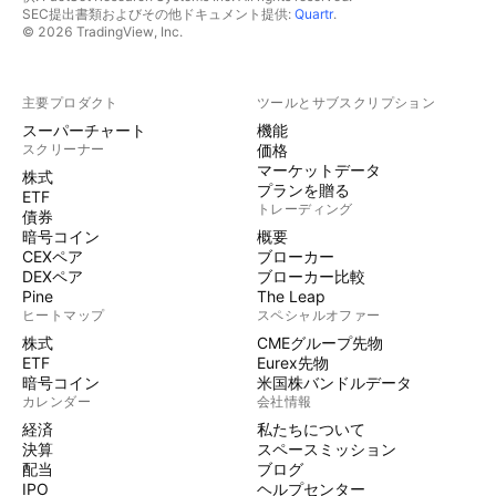
SEC提出書類およびその他ドキュメント提供:
Quartr
.
© 2026 TradingView, Inc.
主要プロダクト
ツールとサブスクリプション
スーパーチャート
機能
スクリーナー
価格
マーケットデータ
株式
プランを贈る
ETF
トレーディング
債券
暗号コイン
概要
CEXペア
ブローカー
DEXペア
ブローカー比較
Pine
The Leap
ヒートマップ
スペシャルオファー
株式
CMEグループ先物
ETF
Eurex先物
暗号コイン
米国株バンドルデータ
カレンダー
会社情報
経済
私たちについて
決算
スペースミッション
配当
ブログ
IPO
ヘルプセンター