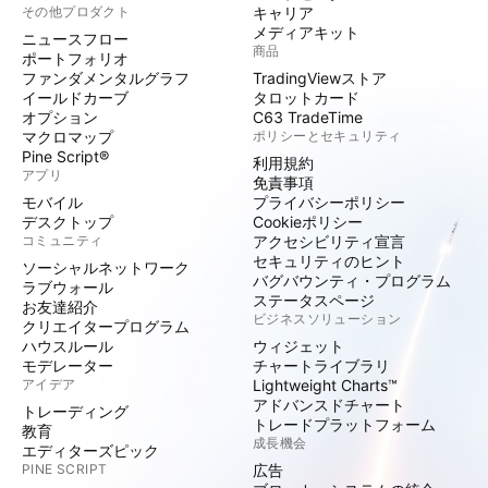
その他プロダクト
キャリア
メディアキット
ニュースフロー
商品
ポートフォリオ
ファンダメンタルグラフ
TradingViewストア
イールドカーブ
タロットカード
オプション
C63 TradeTime
マクロマップ
ポリシーとセキュリティ
Pine Script®
利用規約
アプリ
免責事項
モバイル
プライバシーポリシー
デスクトップ
Cookieポリシー
コミュニティ
アクセシビリティ宣言
セキュリティのヒント
ソーシャルネットワーク
バグバウンティ・プログラム
ラブウォール
ステータスページ
お友達紹介
ビジネスソリューション
クリエイタープログラム
ハウスルール
ウィジェット
モデレーター
チャートライブラリ
アイデア
Lightweight Charts™
アドバンスドチャート
トレーディング
トレードプラットフォーム
教育
成長機会
エディターズピック
PINE SCRIPT
広告