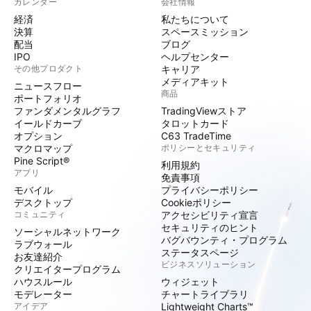
カレンダー
会社情報
経済
私たちについて
決算
スペースミッション
配当
ブログ
IPO
ヘルプセンター
その他プロダクト
キャリア
メディアキット
ニュースフロー
商品
ポートフォリオ
ファンダメンタルグラフ
TradingViewストア
イールドカーブ
タロットカード
オプション
C63 TradeTime
マクロマップ
ポリシーとセキュリティ
Pine Script®
利用規約
アプリ
免責事項
モバイル
プライバシーポリシー
デスクトップ
Cookieポリシー
コミュニティ
アクセシビリティ宣言
セキュリティのヒント
ソーシャルネットワーク
バグバウンティ・プログラム
ラブウォール
ステータスページ
お友達紹介
ビジネスソリューション
クリエイタープログラム
ハウスルール
ウィジェット
モデレーター
チャートライブラリ
アイデア
Lightweight Charts™