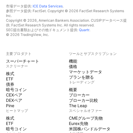
市場データ提供:
ICE Data Services
.
参照データ提供: FactSet. Copyright © 2026 FactSet Research Systems
Inc.
Copyright © 2026, American Bankers Association. CUSIPデータベース提
供: FactSet Research Systems Inc. All rights reserved.
SEC提出書類およびその他ドキュメント提供:
Quartr
.
© 2026 TradingView, Inc.
主要プロダクト
ツールとサブスクリプション
スーパーチャート
機能
スクリーナー
価格
マーケットデータ
株式
プランを贈る
ETF
トレーディング
債券
暗号コイン
概要
CEXペア
ブローカー
DEXペア
ブローカー比較
Pine
The Leap
ヒートマップ
スペシャルオファー
株式
CMEグループ先物
ETF
Eurex先物
暗号コイン
米国株バンドルデータ