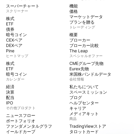
スーパーチャート
機能
スクリーナー
価格
マーケットデータ
株式
プランを贈る
ETF
トレーディング
債券
暗号コイン
概要
CEXペア
ブローカー
DEXペア
ブローカー比較
Pine
The Leap
ヒートマップ
スペシャルオファー
株式
CMEグループ先物
ETF
Eurex先物
暗号コイン
米国株バンドルデータ
カレンダー
会社情報
経済
私たちについて
決算
スペースミッション
配当
ブログ
IPO
ヘルプセンター
その他プロダクト
キャリア
メディアキット
ニュースフロー
商品
ポートフォリオ
ファンダメンタルグラフ
TradingViewストア
イールドカーブ
タロットカード