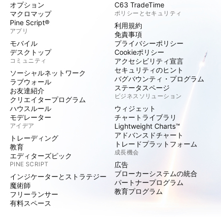
オプション
C63 TradeTime
マクロマップ
ポリシーとセキュリティ
Pine Script®
利用規約
アプリ
免責事項
モバイル
プライバシーポリシー
デスクトップ
Cookieポリシー
コミュニティ
アクセシビリティ宣言
セキュリティのヒント
ソーシャルネットワーク
バグバウンティ・プログラム
ラブウォール
ステータスページ
お友達紹介
ビジネスソリューション
クリエイタープログラム
ハウスルール
ウィジェット
モデレーター
チャートライブラリ
アイデア
Lightweight Charts™
アドバンスドチャート
トレーディング
トレードプラットフォーム
教育
成長機会
エディターズピック
PINE SCRIPT
広告
ブローカーシステムの統合
インジケーターとストラテジー
パートナープログラム
魔術師
教育プログラム
フリーランサー
有料スペース