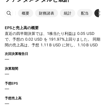
概要
財務諸表
統計
配当
決算
その他
EPSと売上高の概要
直近の四半期決算では、1株当たり利益は 0.05 USD
で、予想の 0.02 USD を 191.97%上回りました。 同期
間の売上高は、予想 ‪1.11 B‬ USD に対し、‪1.10 B‬ USD
に達しました。 次の四半期について、アナリストは1株
次回決算報告日
当たり利益が 0.02 USD、売上高が ‪1.26 B‬ USD と予想
—
しています。
決算期間
—
予想EPS
—
予想売上高
—