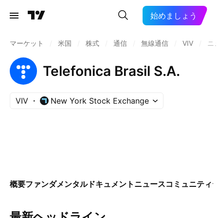
始めましょう
マーケット
/
米国
/
株式
/
通信
/
無線通信
/
VIV
/
ニ
Telefonica Brasil S.A.
VIV
New York Stock Exchange
概要
ファンダメンタル
ドキュメント
ニュース
コミュニティ
最新ヘッドライン