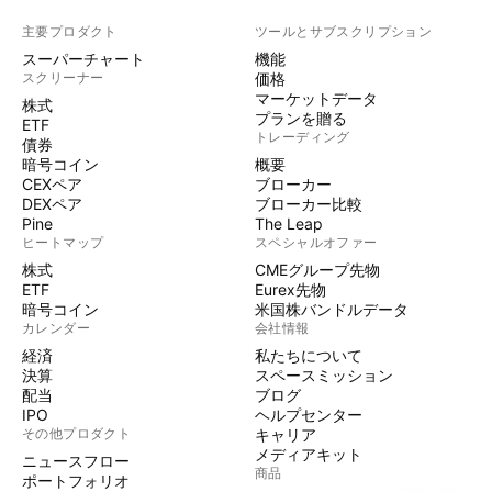
主要プロダクト
ツールとサブスクリプション
スーパーチャート
機能
スクリーナー
価格
マーケットデータ
株式
プランを贈る
ETF
トレーディング
債券
暗号コイン
概要
CEXペア
ブローカー
DEXペア
ブローカー比較
Pine
The Leap
ヒートマップ
スペシャルオファー
株式
CMEグループ先物
ETF
Eurex先物
暗号コイン
米国株バンドルデータ
カレンダー
会社情報
経済
私たちについて
決算
スペースミッション
配当
ブログ
IPO
ヘルプセンター
その他プロダクト
キャリア
メディアキット
ニュースフロー
商品
ポートフォリオ