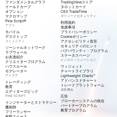
ファンダメンタルグラフ
TradingViewストア
イールドカーブ
タロットカード
オプション
C63 TradeTime
マクロマップ
ポリシーとセキュリティ
Pine Script®
利用規約
アプリ
免責事項
モバイル
プライバシーポリシー
デスクトップ
Cookieポリシー
コミュニティ
アクセシビリティ宣言
セキュリティのヒント
ソーシャルネットワーク
バグバウンティ・プログラム
ラブウォール
ステータスページ
お友達紹介
ビジネスソリューション
クリエイタープログラム
ハウスルール
ウィジェット
モデレーター
チャートライブラリ
アイデア
Lightweight Charts™
アドバンスドチャート
トレーディング
トレードプラットフォーム
教育
成長機会
エディターズピック
PINE SCRIPT
広告
ブローカーシステムの統合
インジケーターとストラテジー
パートナープログラム
魔術師
教育プログラム
フリーランサー
有料スペース