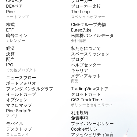
CEXペア
ブローカー
DEXペア
ブローカー比較
Pine
The Leap
ヒートマップ
スペシャルオファー
株式
CMEグループ先物
ETF
Eurex先物
暗号コイン
米国株バンドルデータ
カレンダー
会社情報
経済
私たちについて
決算
スペースミッション
配当
ブログ
IPO
ヘルプセンター
その他プロダクト
キャリア
メディアキット
ニュースフロー
商品
ポートフォリオ
ファンダメンタルグラフ
TradingViewストア
イールドカーブ
タロットカード
オプション
C63 TradeTime
マクロマップ
ポリシーとセキュリティ
Pine Script®
利用規約
アプリ
免責事項
モバイル
プライバシーポリシー
デスクトップ
Cookieポリシー
コミュニティ
アクセシビリティ宣言