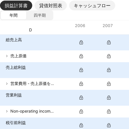
損益計算書
貸借対照表
キャッシュフロー
年間
四半期
指標
2006
2007
通貨: USD
総売上高
売上原価
売上総利益
営業費用 - 売上原価を除く
営業利益
Non-operating income (total)
税引前利益