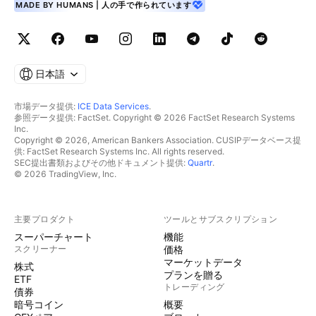
MADE BY HUMANS | 人の手で作られています
日本語
市場データ提供:
ICE Data Services
.
参照データ提供: FactSet. Copyright © 2026 FactSet Research Systems
Inc.
Copyright © 2026, American Bankers Association. CUSIPデータベース提
供: FactSet Research Systems Inc. All rights reserved.
SEC提出書類およびその他ドキュメント提供:
Quartr
.
© 2026 TradingView, Inc.
主要プロダクト
ツールとサブスクリプション
スーパーチャート
機能
スクリーナー
価格
マーケットデータ
株式
プランを贈る
ETF
トレーディング
債券
暗号コイン
概要