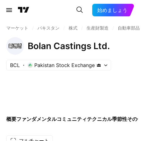
始めましょう
マーケット
/
パキスタン
/
株式
/
生産財製造
/
自動車部品:
Bolan Castings Ltd.
BCL
Pakistan Stock Exchange
概要
ファンダメンタル
コミュニティ
テクニカル
季節性
その
フルチャート