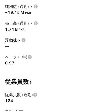
純利益 (通期)
‪−19.15 M‬
PKR
売上高 (通期)
‪1.71 B‬
PKR
浮動株
—
ベータ (1年)
0.97
従業員数
従業員数 (通期)
124