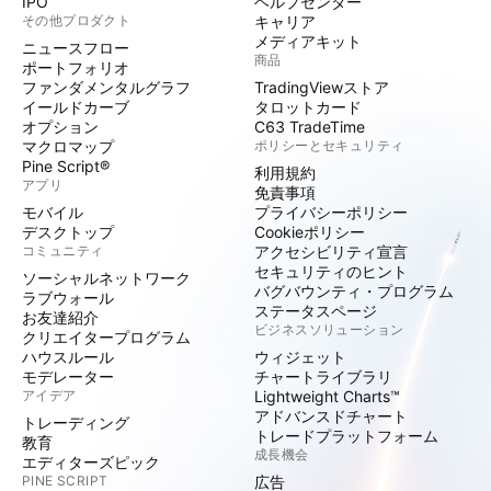
IPO
ヘルプセンター
その他プロダクト
キャリア
メディアキット
ニュースフロー
商品
ポートフォリオ
ファンダメンタルグラフ
TradingViewストア
イールドカーブ
タロットカード
オプション
C63 TradeTime
マクロマップ
ポリシーとセキュリティ
Pine Script®
利用規約
アプリ
免責事項
モバイル
プライバシーポリシー
デスクトップ
Cookieポリシー
コミュニティ
アクセシビリティ宣言
セキュリティのヒント
ソーシャルネットワーク
バグバウンティ・プログラム
ラブウォール
ステータスページ
お友達紹介
ビジネスソリューション
クリエイタープログラム
ハウスルール
ウィジェット
モデレーター
チャートライブラリ
アイデア
Lightweight Charts™
アドバンスドチャート
トレーディング
トレードプラットフォーム
教育
成長機会
エディターズピック
PINE SCRIPT
広告