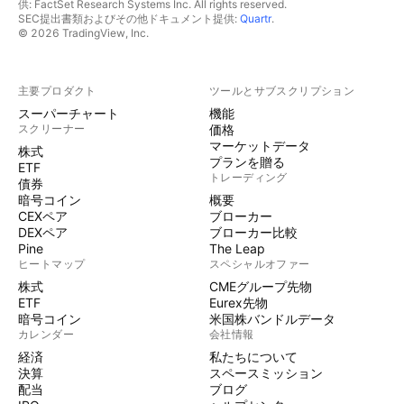
供: FactSet Research Systems Inc. All rights reserved.
SEC提出書類およびその他ドキュメント提供:
Quartr
.
© 2026 TradingView, Inc.
主要プロダクト
ツールとサブスクリプション
スーパーチャート
機能
スクリーナー
価格
マーケットデータ
株式
プランを贈る
ETF
トレーディング
債券
暗号コイン
概要
CEXペア
ブローカー
DEXペア
ブローカー比較
Pine
The Leap
ヒートマップ
スペシャルオファー
株式
CMEグループ先物
ETF
Eurex先物
暗号コイン
米国株バンドルデータ
カレンダー
会社情報
経済
私たちについて
決算
スペースミッション
配当
ブログ