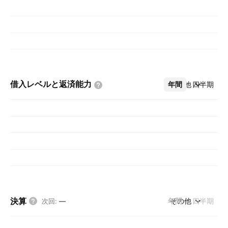
借入レベルと返済能力
年間
その他
四半期
決算
年間
その他
四半期
次回
:
—