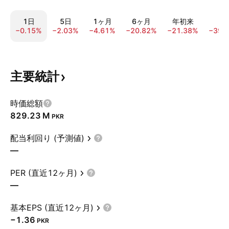
1日
5日
1ヶ月
6ヶ月
年初来
1
−0.15%
−2.03%
−4.61%
−20.82%
−21.38%
−39.
主要統計
時価総額
‪829.23 M‬
PKR
配当利回り (予測値)
—
PER (直近12ヶ月)
—
基本EPS (直近12ヶ月)
−1.36
PKR