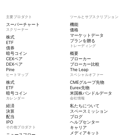
主要プロダクト
ツールとサブスクリプション
スーパーチャート
機能
スクリーナー
価格
マーケットデータ
株式
プランを贈る
ETF
トレーディング
債券
暗号コイン
概要
CEXペア
ブローカー
DEXペア
ブローカー比較
Pine
The Leap
ヒートマップ
スペシャルオファー
株式
CMEグループ先物
ETF
Eurex先物
暗号コイン
米国株バンドルデータ
カレンダー
会社情報
経済
私たちについて
決算
スペースミッション
配当
ブログ
IPO
ヘルプセンター
その他プロダクト
キャリア
メディアキット
ニュースフロー