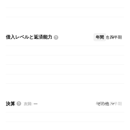
借入レベルと返済能力
年間
その他
四半期
決算
年間
その他
四半期
次回
:
—