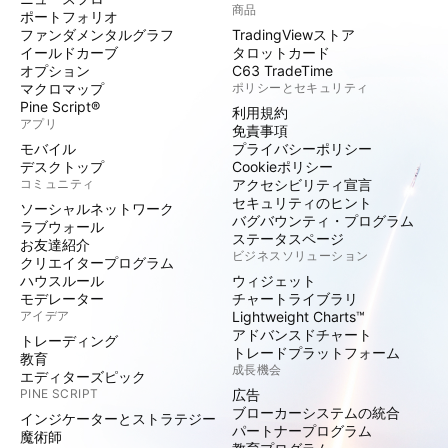
商品
ポートフォリオ
ファンダメンタルグラフ
TradingViewストア
イールドカーブ
タロットカード
オプション
C63 TradeTime
マクロマップ
ポリシーとセキュリティ
Pine Script®
利用規約
アプリ
免責事項
モバイル
プライバシーポリシー
デスクトップ
Cookieポリシー
コミュニティ
アクセシビリティ宣言
セキュリティのヒント
ソーシャルネットワーク
バグバウンティ・プログラム
ラブウォール
ステータスページ
お友達紹介
ビジネスソリューション
クリエイタープログラム
ハウスルール
ウィジェット
モデレーター
チャートライブラリ
アイデア
Lightweight Charts™
アドバンスドチャート
トレーディング
トレードプラットフォーム
教育
成長機会
エディターズピック
PINE SCRIPT
広告
ブローカーシステムの統合
インジケーターとストラテジー
パートナープログラム
魔術師