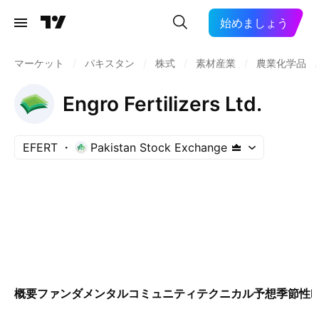
始めましょう
マーケット
/
パキスタン
/
株式
/
素材産業
/
農業化学品
/
Engro Fertilizers Ltd.
EFERT
Pakistan Stock Exchange
概要
ファンダメンタル
コミュニティ
テクニカル
予想
季節性
E