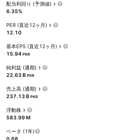
配当利回り (予測値)
6.35%
PER (直近12ヶ月)
12.10
基本EPS (直近12ヶ月)
15.94
PKR
純利益 (通期)
‪22.63 B‬
PKR
売上高 (通期)
‪237.13 B‬
PKR
浮動株
‪583.99 M‬
ベータ (1年)
0.68