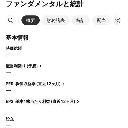
ファンダメンタルと統計
概要
財務諸表
統計
配当
決算
その他
基本情報
時価総額
—
配当利回り (予想)
—
PER: 株価収益率 (直近12ヶ月)
—
EPS: 基本1株当たり利益 (直近12ヶ月)
—
設立
—