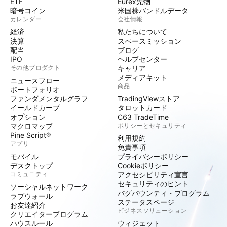
ETF
Eurex先物
暗号コイン
米国株バンドルデータ
カレンダー
会社情報
経済
私たちについて
決算
スペースミッション
配当
ブログ
IPO
ヘルプセンター
その他プロダクト
キャリア
メディアキット
ニュースフロー
商品
ポートフォリオ
ファンダメンタルグラフ
TradingViewストア
イールドカーブ
タロットカード
オプション
C63 TradeTime
マクロマップ
ポリシーとセキュリティ
Pine Script®
利用規約
アプリ
免責事項
モバイル
プライバシーポリシー
デスクトップ
Cookieポリシー
コミュニティ
アクセシビリティ宣言
セキュリティのヒント
ソーシャルネットワーク
バグバウンティ・プログラム
ラブウォール
ステータスページ
お友達紹介
ビジネスソリューション
クリエイタープログラム
ハウスルール
ウィジェット