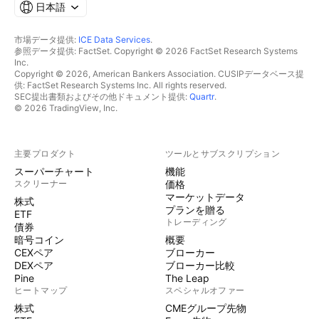
日本語
市場データ提供:
ICE Data Services
.
参照データ提供: FactSet. Copyright © 2026 FactSet Research Systems
Inc.
Copyright © 2026, American Bankers Association. CUSIPデータベース提
供: FactSet Research Systems Inc. All rights reserved.
SEC提出書類およびその他ドキュメント提供:
Quartr
.
© 2026 TradingView, Inc.
主要プロダクト
ツールとサブスクリプション
スーパーチャート
機能
スクリーナー
価格
マーケットデータ
株式
プランを贈る
ETF
トレーディング
債券
暗号コイン
概要
CEXペア
ブローカー
DEXペア
ブローカー比較
Pine
The Leap
ヒートマップ
スペシャルオファー
株式
CMEグループ先物