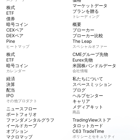
マーケットデータ
株式
プランを贈る
ETF
トレーディング
債券
暗号コイン
概要
CEXペア
ブローカー
DEXペア
ブローカー比較
Pine
The Leap
ヒートマップ
スペシャルオファー
株式
CMEグループ先物
ETF
Eurex先物
暗号コイン
米国株バンドルデータ
カレンダー
会社情報
経済
私たちについて
決算
スペースミッション
配当
ブログ
IPO
ヘルプセンター
その他プロダクト
キャリア
メディアキット
ニュースフロー
商品
ポートフォリオ
ファンダメンタルグラフ
TradingViewストア
イールドカーブ
タロットカード
オプション
C63 TradeTime
マクロマップ
ポリシーとセキュリティ