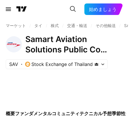
始めましょう
マーケット
/
タイ
/
株式
/
交通・輸送
/
その他輸送
/
S
Samart Aviation
Solutions Public Co
Limited
SAV
Stock Exchange of Thailand
概要
ファンダメンタル
コミュニティ
テクニカル
予想
季節性