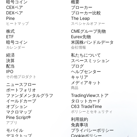
暗号コイン
概要
CEXペア
ブローカー
DEXペア
ブローカー比較
Pine
The Leap
ヒートマップ
スペシャルオファー
株式
CMEグループ先物
ETF
Eurex先物
暗号コイン
米国株バンドルデータ
カレンダー
会社情報
経済
私たちについて
決算
スペースミッション
配当
ブログ
IPO
ヘルプセンター
その他プロダクト
キャリア
メディアキット
ニュースフロー
商品
ポートフォリオ
ファンダメンタルグラフ
TradingViewストア
イールドカーブ
タロットカード
オプション
C63 TradeTime
マクロマップ
ポリシーとセキュリティ
Pine Script®
利用規約
アプリ
免責事項
モバイル
プライバシーポリシー
デスクトップ
Cookieポリシー