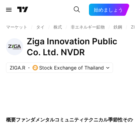
始めましょう
マーケット
/
タイ
/
株式
/
非エネルギー鉱物
/
鉄鋼
/
ZI
Ziga Innovation Public
Co. Ltd. NVDR
ZIGA.R
Stock Exchange of Thailand
概要
ファンダメンタル
コミュニティ
テクニカル
季節性
その