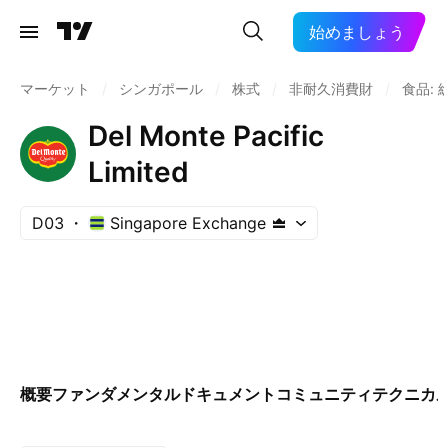
始めましょう
マーケット
/
シンガポール
/
株式
/
非耐久消費財
/
食品: 
Del Monte Pacific
Limited
D03
Singapore Exchange
概要
ファンダメンタル
ドキュメント
コミュニティ
テクニカ