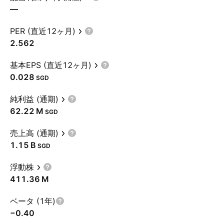
—
PER (直近12ヶ月)
2.562
基本EPS (直近12ヶ月)
0.028
SGD
純利益 (通期)
‪62.22 M‬
SGD
売上高 (通期)
‪1.15 B‬
SGD
浮動株
‪411.36 M‬
ベータ (1年)
−0.40