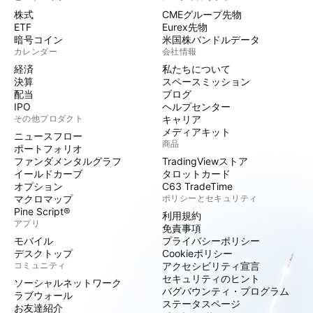
株式
CMEグループ先物
ETF
Eurex先物
暗号コイン
米国株バンドルデータ
カレンダー
会社情報
経済
私たちについて
決算
スペースミッション
配当
ブログ
IPO
ヘルプセンター
その他プロダクト
キャリア
メディアキット
ニュースフロー
商品
ポートフォリオ
ファンダメンタルグラフ
TradingViewストア
イールドカーブ
タロットカード
オプション
C63 TradeTime
マクロマップ
ポリシーとセキュリティ
Pine Script®
利用規約
アプリ
免責事項
モバイル
プライバシーポリシー
デスクトップ
Cookieポリシー
コミュニティ
アクセシビリティ宣言
セキュリティのヒント
ソーシャルネットワーク
バグバウンティ・プログラム
ラブウォール
ステータスページ
お友達紹介