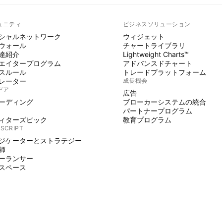
ュニティ
ビジネスソリューション
シャルネットワーク
ウィジェット
ウォール
チャートライブラリ
達紹介
Lightweight Charts™
エイタープログラム
アドバンスドチャート
スルール
トレードプラットフォーム
レーター
成長機会
デア
広告
ーディング
ブローカーシステムの統合
パートナープログラム
ィターズピック
教育プログラム
 SCRIPT
ジケーターとストラテジー
師
ーランサー
スペース