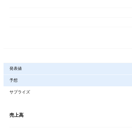
指標
発表値
予想
サプライズ
売上高