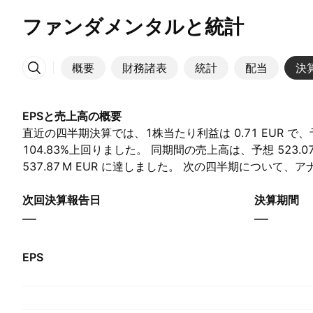
ファンダメンタルと統計
概要
財務諸表
統計
配当
決
その他
EPSと売上高の概要
直近の四半期決算では、1株当たり利益は 0.71 EUR で、予想
104.83%上回りました。 同期間の売上高は、予想 ‪523.07 M
537.87 M‬ EUR に達しました。 次の四半期について
が 0.57 EUR、売上高が ‪607.52 M‬ EUR と予想していま
次回決算報告日
決算期間
—
—
EPS