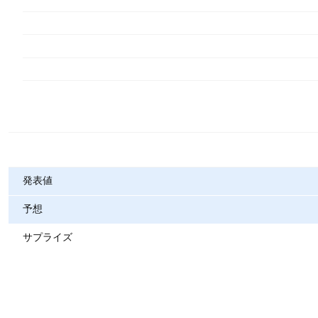
指標
発表値
予想
サプライズ