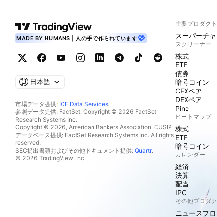
主要プロダク
スーパーチャ
MADE BY HUMANS | 人の手で作られています
スクリーナー
株式
ETF
債券
日本語
暗号コイン
CEXペア
DEXペア
市場データ提供:
ICE Data Services
.
Pine
参照データ提供: FactSet. Copyright © 2026 FactSet
ヒートマップ
Research Systems Inc.
Copyright © 2026, American Bankers Association. CUSIP
株式
データベース提供: FactSet Research Systems Inc. All rights
ETF
reserved.
暗号コイン
SEC提出書類およびその他ドキュメント提供:
Quartr
.
カレンダー
© 2026 TradingView, Inc.
経済
決算
配当
IPO
その他プロダ
ニュースフロ