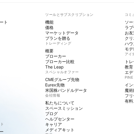
ト
ツールとサブスクリプション
コミ
ート
機能
ソー
価格
ラブ
マーケットデータ
お友
プランを贈る
クリ
トレーディング
ハウ
モデ
概要
アイ
ブローカー
ブローカー比較
トレ
The Leap
教育
スペシャルオファー
エデ
PINE
CMEグループ先物
Eurex先物
イン
米国株バンドルデータ
魔術
会社情報
フリ
有料
私たちについて
スペースミッション
ブログ
ヘルプセンター
クト
キャリア
メディアキット
ー