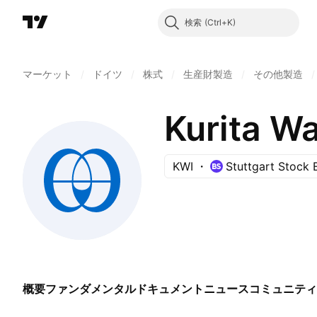
検索
マーケット
/
ドイツ
/
株式
/
生産財製造
/
その他製造
/
Kurita Wa
KWI
Stuttgart Stock
概要
ファンダメンタル
ドキュメント
ニュース
コミュニティ