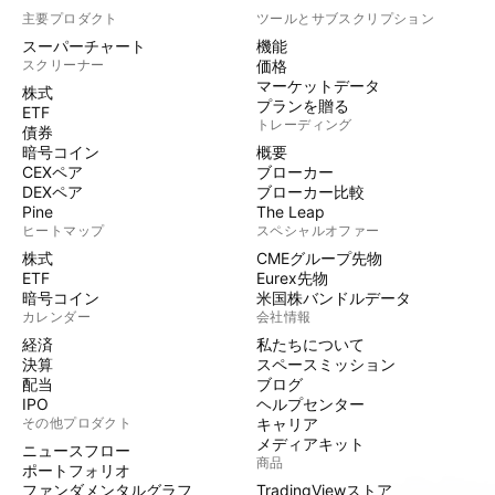
主要プロダクト
ツールとサブスクリプション
スーパーチャート
機能
スクリーナー
価格
マーケットデータ
株式
プランを贈る
ETF
トレーディング
債券
暗号コイン
概要
CEXペア
ブローカー
DEXペア
ブローカー比較
Pine
The Leap
ヒートマップ
スペシャルオファー
株式
CMEグループ先物
ETF
Eurex先物
暗号コイン
米国株バンドルデータ
カレンダー
会社情報
経済
私たちについて
決算
スペースミッション
配当
ブログ
IPO
ヘルプセンター
その他プロダクト
キャリア
メディアキット
ニュースフロー
商品
ポートフォリオ
ファンダメンタルグラフ
TradingViewストア