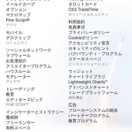
イールドカーブ
タロットカード
オプション
C63 TradeTime
マクロマップ
ポリシーとセキュリティ
Pine Script®
利用規約
アプリ
免責事項
モバイル
プライバシーポリシー
デスクトップ
Cookieポリシー
コミュニティ
アクセシビリティ宣言
セキュリティのヒント
ソーシャルネットワーク
バグバウンティ・プログラム
ラブウォール
ステータスページ
お友達紹介
ビジネスソリューション
クリエイタープログラム
ハウスルール
ウィジェット
モデレーター
チャートライブラリ
アイデア
Lightweight Charts™
アドバンスドチャート
トレーディング
トレードプラットフォーム
教育
成長機会
エディターズピック
PINE SCRIPT
広告
ブローカーシステムの統合
インジケーターとストラテジー
パートナープログラム
魔術師
教育プログラム
フリーランサー
有料スペース