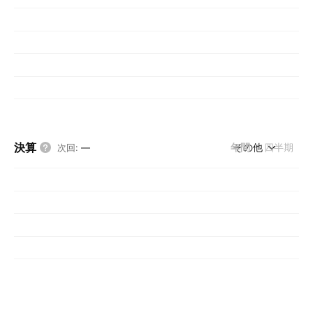
決算
年間
その他
四半期
次回
:
—