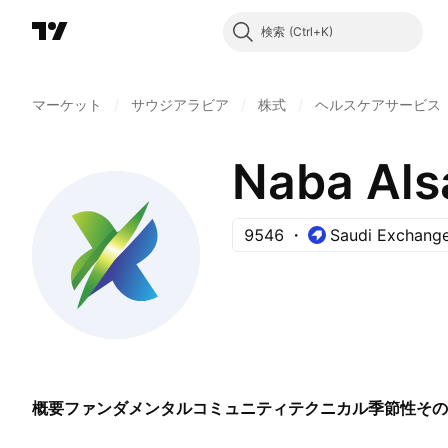
検索
マーケット
/
サウジアラビア
/
株式
/
ヘルスケアサービス
Naba Als
9546
Saudi Exchang
概要
ファンダメンタル
コミュニティ
テクニカル
季節性
その