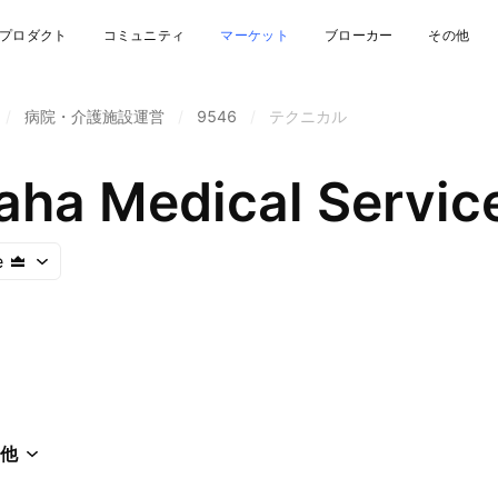
プロダクト
コミュニティ
マーケット
ブローカー
その他
/
病院・介護施設運営
/
9546
/
テクニカル
aha Medical Servic
e
他