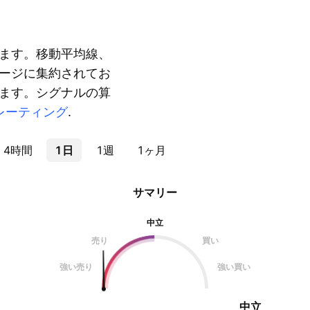
ます。移動平均線、
ージに集約されてお
ます。シグナルの算
レーティング
.
4時間
1日
1週
1ヶ月
サマリー
中立
売り
買い
強い売り
強い買い
中立