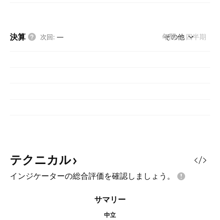
決算
年間
その他
四半期
次回
:
—
テクニカル
インジケーターの総合評価を確認しましょう。
サマリー
中立