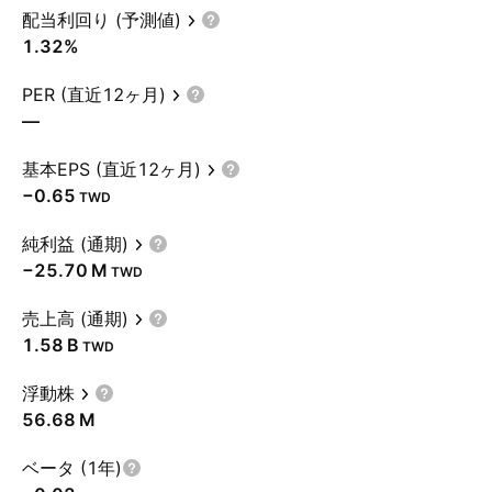
配当利回り (予測値)
1.32%
PER (直近12ヶ月)
—
基本EPS (直近12ヶ月)
−0.65
TWD
純利益 (通期)
‪−25.70 M‬
TWD
売上高 (通期)
‪1.58 B‬
TWD
浮動株
‪56.68 M‬
ベータ (1年)