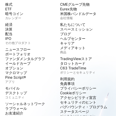
株式
CMEグループ先物
ETF
Eurex先物
暗号コイン
米国株バンドルデータ
カレンダー
会社情報
経済
私たちについて
決算
スペースミッション
配当
ブログ
IPO
ヘルプセンター
その他プロダクト
キャリア
メディアキット
ニュースフロー
商品
ポートフォリオ
ファンダメンタルグラフ
TradingViewストア
イールドカーブ
タロットカード
オプション
C63 TradeTime
マクロマップ
ポリシーとセキュリティ
Pine Script®
利用規約
アプリ
免責事項
モバイル
プライバシーポリシー
デスクトップ
Cookieポリシー
コミュニティ
アクセシビリティ宣言
セキュリティのヒント
ソーシャルネットワーク
バグバウンティ・プログラム
ラブウォール
ステータスページ
お友達紹介
ビジネスソリューション