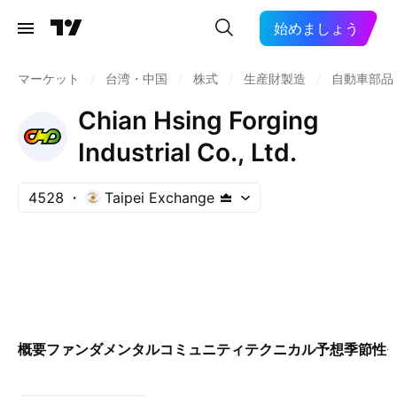
始めましょう
マーケット
/
台湾・中国
/
株式
/
生産財製造
/
自動車部品:
Chian Hsing Forging
Industrial Co., Ltd.
4528
Taipei Exchange
概要
ファンダメンタル
コミュニティ
テクニカル
予想
季節性