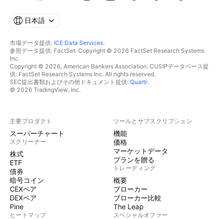
日本語
市場データ提供:
ICE Data Services
.
参照データ提供: FactSet. Copyright © 2026 FactSet Research Systems
Inc.
Copyright © 2026, American Bankers Association. CUSIPデータベース提
供: FactSet Research Systems Inc. All rights reserved.
SEC提出書類およびその他ドキュメント提供:
Quartr
.
© 2026 TradingView, Inc.
主要プロダクト
ツールとサブスクリプション
スーパーチャート
機能
スクリーナー
価格
マーケットデータ
株式
プランを贈る
ETF
トレーディング
債券
暗号コイン
概要
CEXペア
ブローカー
DEXペア
ブローカー比較
Pine
The Leap
ヒートマップ
スペシャルオファー