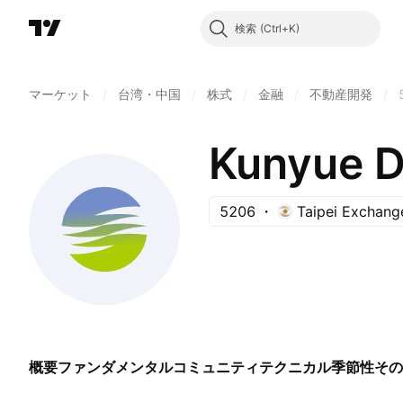
検索
マーケット
/
台湾・中国
/
株式
/
金融
/
不動産開発
/
Kunyue D
5206
Taipei Exchang
概要
ファンダメンタル
コミュニティ
テクニカル
季節性
その