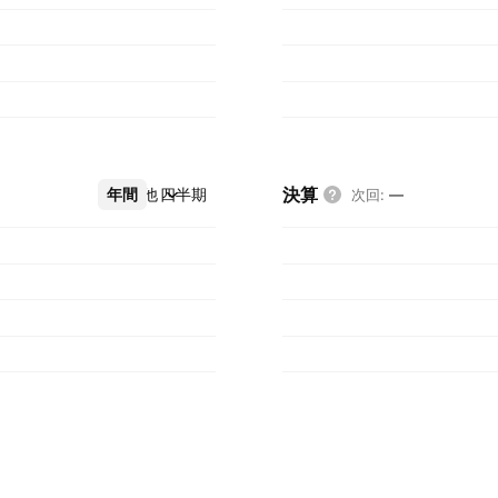
決算
年間
その他
四半期
次回
:
—