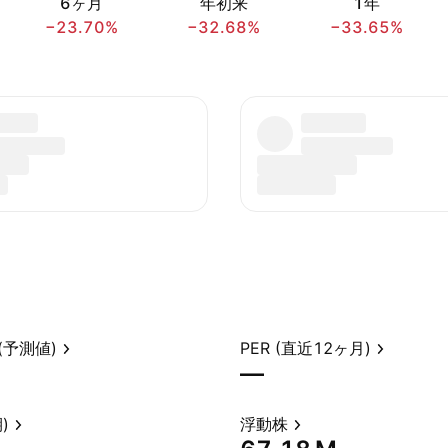
6ヶ月
年初来
1年
−23.70%
−32.68%
−33.65%
(予測値)
PER (直近12ヶ月)
—
)
浮動株