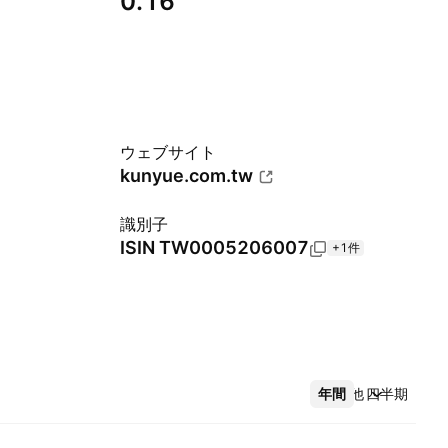
0.16
ウェブサイト
kunyue.com.tw
識別子
ISIN
TW0005206007
+1件
年間
その他
四半期