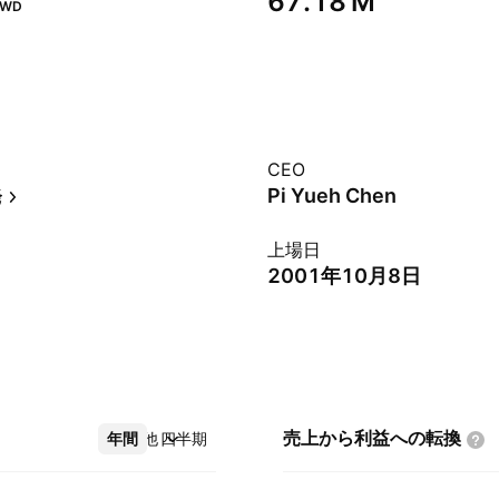
‪67.18 M‬
TWD
CEO
発
Pi Yueh Chen
上場日
2001年10月8日
売上から利益への転換
年間
その他
四半期