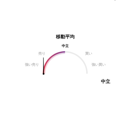
移動平均
中立
売り
買い
強い売り
強い買い
中立