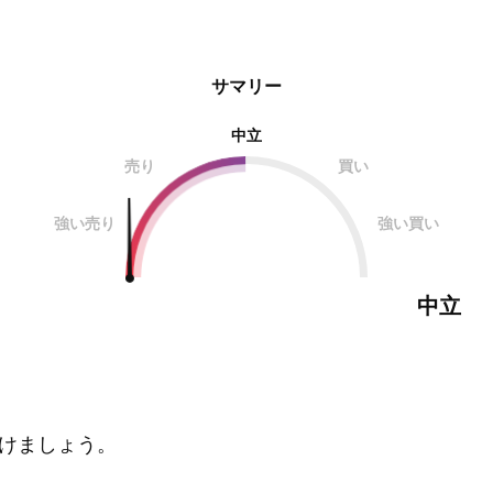
サマリー
中立
売り
買い
強い売り
強い買い
中立
けましょう。