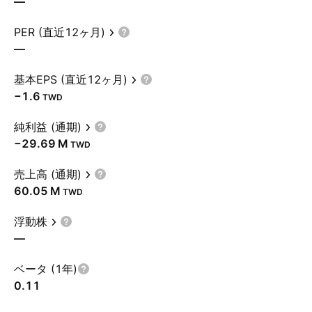
—
PER (直近12ヶ月)
—
基本EPS (直近12ヶ月)
−1.6
TWD
純利益 (通期)
‪−29.69 M‬
TWD
売上高 (通期)
‪60.05 M‬
TWD
浮動株
—
ベータ (1年)
0.11