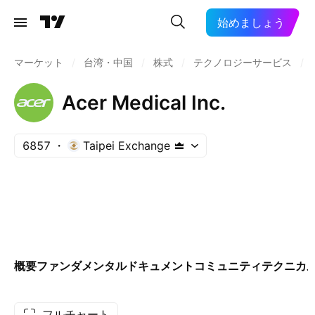
始めましょう
マーケット
/
台湾・中国
/
株式
/
テクノロジーサービス
/
Acer Medical Inc.
6857
Taipei Exchange
概要
ファンダメンタル
ドキュメント
コミュニティ
テクニカ
フルチャート