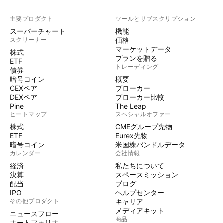
主要プロダクト
ツールとサブスクリプション
スーパーチャート
機能
スクリーナー
価格
マーケットデータ
株式
プランを贈る
ETF
トレーディング
債券
暗号コイン
概要
CEXペア
ブローカー
DEXペア
ブローカー比較
Pine
The Leap
ヒートマップ
スペシャルオファー
株式
CMEグループ先物
ETF
Eurex先物
暗号コイン
米国株バンドルデータ
カレンダー
会社情報
経済
私たちについて
決算
スペースミッション
配当
ブログ
IPO
ヘルプセンター
その他プロダクト
キャリア
メディアキット
ニュースフロー
商品
ポートフォリオ