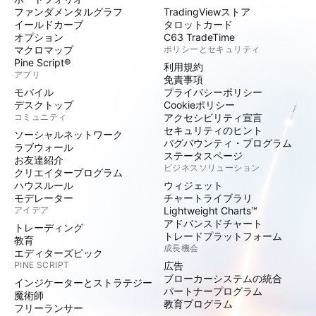
ファンダメンタルグラフ
TradingViewストア
イールドカーブ
タロットカード
オプション
C63 TradeTime
マクロマップ
ポリシーとセキュリティ
Pine Script®
利用規約
アプリ
免責事項
モバイル
プライバシーポリシー
デスクトップ
Cookieポリシー
コミュニティ
アクセシビリティ宣言
セキュリティのヒント
ソーシャルネットワーク
バグバウンティ・プログラム
ラブウォール
ステータスページ
お友達紹介
ビジネスソリューション
クリエイタープログラム
ハウスルール
ウィジェット
モデレーター
チャートライブラリ
アイデア
Lightweight Charts™
アドバンスドチャート
トレーディング
トレードプラットフォーム
教育
成長機会
エディターズピック
PINE SCRIPT
広告
ブローカーシステムの統合
インジケーターとストラテジー
パートナープログラム
魔術師
教育プログラム
フリーランサー