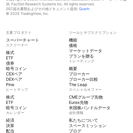
供: FactSet Research Systems Inc. All rights reserved.
SEC提出書類およびその他ドキュメント提供:
Quartr
.
© 2026 TradingView, Inc.
主要プロダクト
ツールとサブスクリプション
スーパーチャート
機能
スクリーナー
価格
マーケットデータ
株式
プランを贈る
ETF
トレーディング
債券
暗号コイン
概要
CEXペア
ブローカー
DEXペア
ブローカー比較
Pine
The Leap
ヒートマップ
スペシャルオファー
株式
CMEグループ先物
ETF
Eurex先物
暗号コイン
米国株バンドルデータ
カレンダー
会社情報
経済
私たちについて
決算
スペースミッション
配当
ブログ