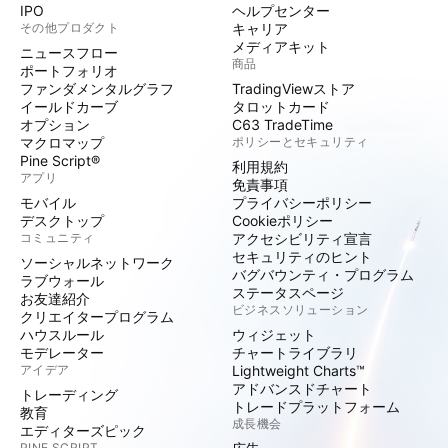
IPO
ヘルプセンター
その他プロダクト
キャリア
メディアキット
ニュースフロー
商品
ポートフォリオ
ファンダメンタルグラフ
TradingViewストア
イールドカーブ
タロットカード
オプション
C63 TradeTime
マクロマップ
ポリシーとセキュリティ
Pine Script®
利用規約
アプリ
免責事項
モバイル
プライバシーポリシー
デスクトップ
Cookieポリシー
コミュニティ
アクセシビリティ宣言
セキュリティのヒント
ソーシャルネットワーク
バグバウンティ・プログラム
ラブウォール
ステータスページ
お友達紹介
ビジネスソリューション
クリエイタープログラム
ハウスルール
ウィジェット
モデレーター
チャートライブラリ
アイデア
Lightweight Charts™
アドバンスドチャート
トレーディング
トレードプラットフォーム
教育
成長機会
エディターズピック
PINE SCRIPT