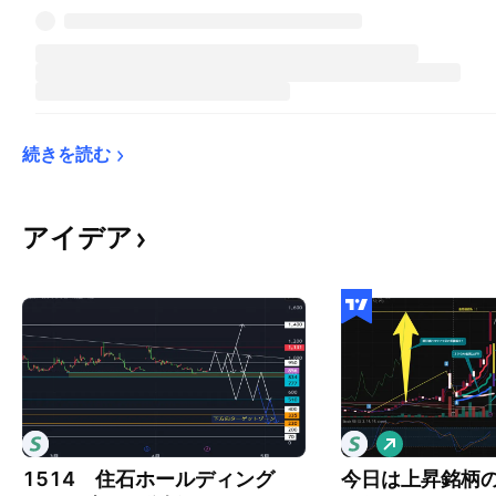
続きを読む
アイデア
ロ
ン
1514 住石ホールディング
今日は上昇銘柄
グ