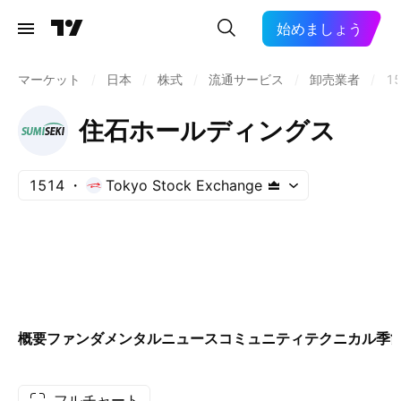
始めましょう
マーケット
/
日本
/
株式
/
流通サービス
/
卸売業者
/
1
住石ホールディングス
1514
Tokyo Stock Exchange
概要
ファンダメンタル
ニュース
コミュニティ
テクニカル
季
フルチャート