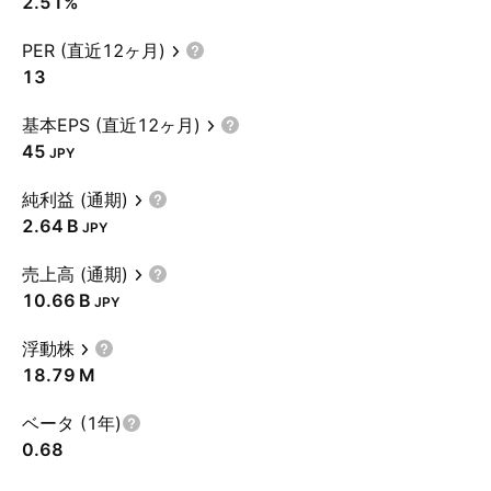
2.51%
PER (直近12ヶ月)
13
基本EPS (直近12ヶ月)
45
JPY
純利益 (通期)
‪2.64 B‬
JPY
売上高 (通期)
‪10.66 B‬
JPY
浮動株
‪18.79 M‬
ベータ (1年)
0.68