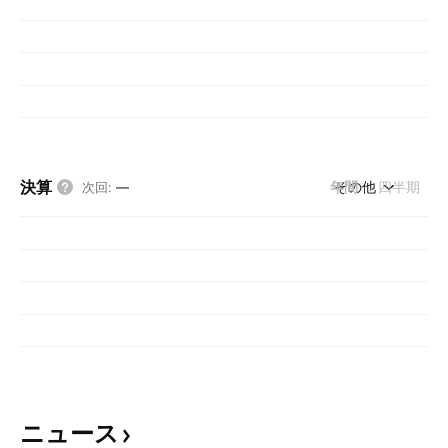
決算
年間
その他
四半期
次回
:
—
ニュース