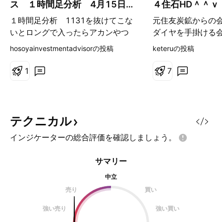
ス １時間足分析 4月15日以
４住石HD＾＾ｖ
降
１時間足分析 1131を抜けてこな
元住友炭鉱からの
いとロングで入ったらアカンやつ
ダイヤを手掛ける
上昇はアメリカと
hosoyainvestmentadvisorの投稿
keteruの投稿
押しをしているよ
日比プラス１９．
1
7
となりました。人
高評価の様です。
ーによる信用買い
株、信用売り残８
テクニカル
用倍率４．１５％
インジケーターの総合評価を確認しましょう。
大循環EMAでのス
環MACD3本右肩
サマリー
キャスＲＳＩ約６
で％D%K共に上向
中立
の抵抗帯の雲の上
売り
買い
開！今日の時点で
強い売り
強い買い
した計算値はPOP