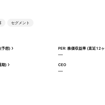
算
セグメント
(予想)
PER: 株価収益率 (直近12ヶ
—
通期)
CEO
—