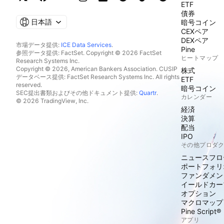
ETF
債券
日本語
暗号コイン
CEXペア
DEXペア
市場データ提供:
ICE Data Services
.
Pine
参照データ提供: FactSet. Copyright © 2026 FactSet
ヒートマップ
Research Systems Inc.
Copyright © 2026, American Bankers Association. CUSIP
株式
データベース提供: FactSet Research Systems Inc. All rights
ETF
reserved.
暗号コイン
SEC提出書類およびその他ドキュメント提供:
Quartr
.
カレンダー
© 2026 TradingView, Inc.
経済
決算
配当
IPO
その他プロダ
ニュースフロ
ポートフォリ
ファンダメン
イールドカー
オプション
マクロマップ
Pine Script®
アプリ