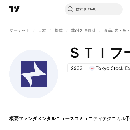
検索
マーケット
/
日本
/
株式
/
非耐久消費財
/
食品: 肉・魚
ＳＴＩフ
2932
Tokyo Stock E
概要
ファンダメンタル
ニュース
コミュニティ
テクニカル
予