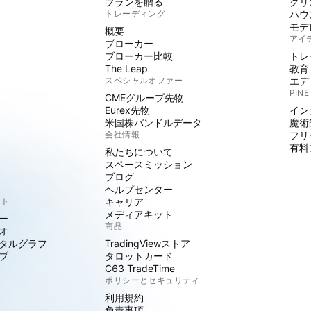
プランを贈る
クリ
トレーディング
ハウ
モデ
概要
アイ
ブローカー
ブローカー比較
トレ
The Leap
教育
スペシャルオファー
エデ
PINE
CMEグループ先物
Eurex先物
イン
米国株バンドルデータ
魔術
会社情報
フリ
有料
私たちについて
スペースミッション
ブログ
ヘルプセンター
クト
キャリア
メディアキット
ー
商品
オ
タルグラフ
TradingViewストア
ブ
タロットカード
C63 TradeTime
ポリシーとセキュリティ
利用規約
免責事項