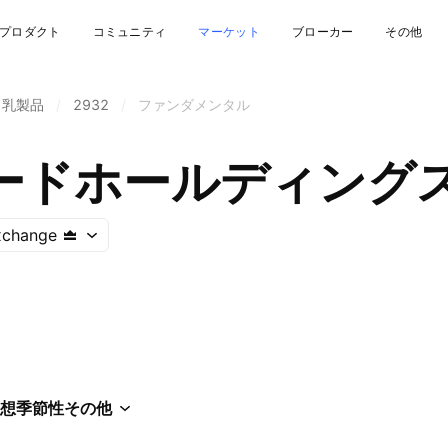
プロダクト
コミュニティ
マーケット
ブローカー
その他
・乳製品
/
2932
/
ファンダメンタル
ードホールディング
xchange
想
季節性
その他