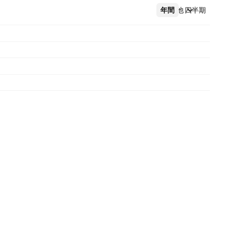
年間
その他
四半期