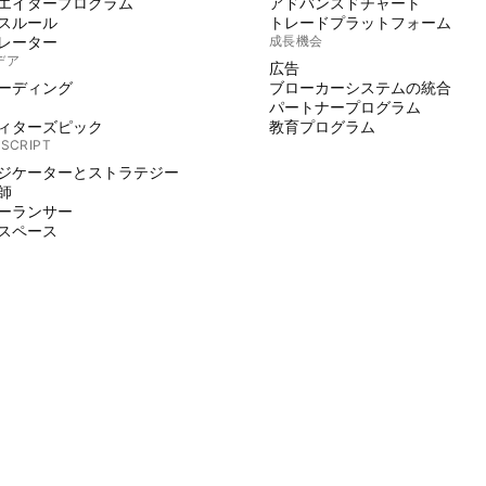
エイタープログラム
アドバンスドチャート
スルール
トレードプラットフォーム
レーター
成長機会
デア
広告
ーディング
ブローカーシステムの統合
パートナープログラム
ィターズピック
教育プログラム
 SCRIPT
ジケーターとストラテジー
師
ーランサー
スペース