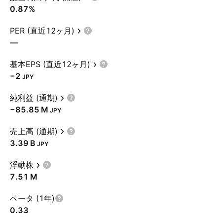
0.87%
PER (直近12ヶ月)
—
基本EPS (直近12ヶ月)
−2
JPY
純利益 (通期)
‪−85.85 M‬
JPY
売上高 (通期)
‪3.39 B‬
JPY
浮動株
‪7.51 M‬
ベータ (1年)
0.33