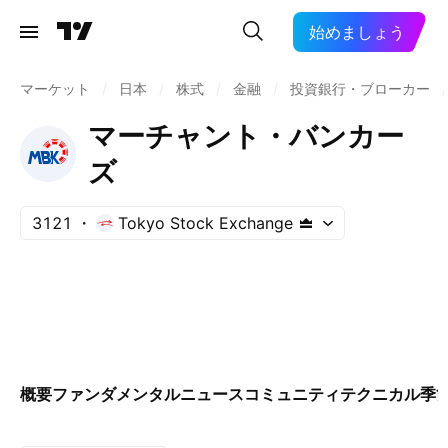
始めましょう
マーケット
/
日本
/
株式
/
金融
/
投資銀行・ブローカー
/
マーチャント・バンカー
ズ
3121
Tokyo Stock Exchange
概要
ファンダメンタル
ニュース
コミュニティ
テクニカル
季