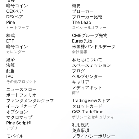
暗号コイン
概要
CEXペア
ブローカー
DEXペア
ブローカー比較
Pine
The Leap
ヒートマップ
スペシャルオファー
株式
CMEグループ先物
ETF
Eurex先物
暗号コイン
米国株バンドルデータ
カレンダー
会社情報
経済
私たちについて
決算
スペースミッション
配当
ブログ
IPO
ヘルプセンター
その他プロダクト
キャリア
メディアキット
ニュースフロー
商品
ポートフォリオ
ファンダメンタルグラフ
TradingViewストア
イールドカーブ
タロットカード
オプション
C63 TradeTime
マクロマップ
ポリシーとセキュリティ
Pine Script®
利用規約
アプリ
免責事項
モバイル
プライバシーポリシー