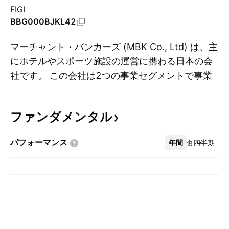
FIGI
BBG000BJKL42
マーチャント・バンカーズ (MBK Co., Ltd) は、主
にホテルやスポーツ施設の運営に携わる日本の会
社です。 この会社は2つの事業セグメントで事業
詳
を行っています。 マーチャントバンキング部門
は、主に、日本および中国の企業および不動産へ
ファンダメンタル
の投資および融資に従事しています。 オペレーシ
ョン部門は、国内の宿泊施設、旅館、ボウリング
パフォーマンス
年間
その他
四半期
場などのスポーツ施設の運営管理に従事していま
す。