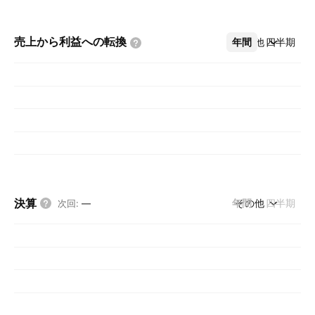
売上から利益への転換
年間
その他
四半期
決算
年間
その他
四半期
次回
:
—