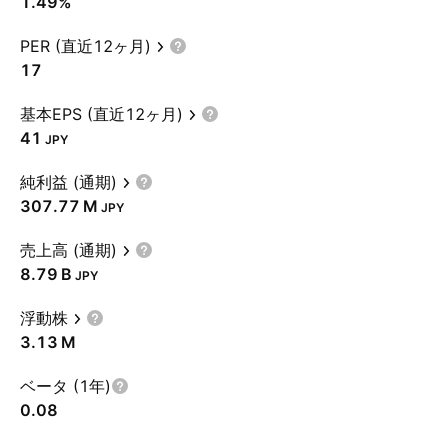
1.49%
PER (直近12ヶ月)
17
基本EPS (直近12ヶ月)
41
JPY
純利益 (通期)
‪307.77 M‬
JPY
売上高 (通期)
‪8.79 B‬
JPY
浮動株
‪3.13 M‬
ベータ (1年)
0.08