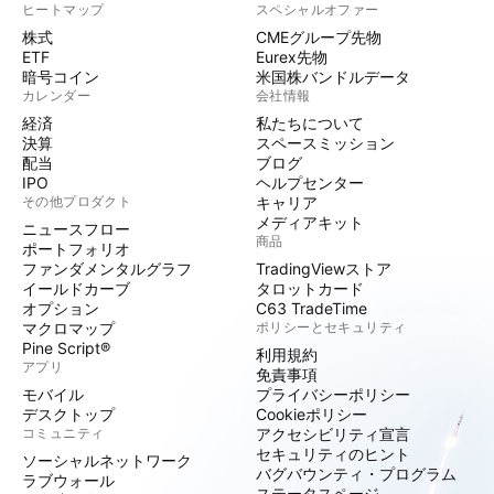
ヒートマップ
スペシャルオファー
株式
CMEグループ先物
ETF
Eurex先物
暗号コイン
米国株バンドルデータ
カレンダー
会社情報
経済
私たちについて
決算
スペースミッション
配当
ブログ
IPO
ヘルプセンター
その他プロダクト
キャリア
メディアキット
ニュースフロー
商品
ポートフォリオ
ファンダメンタルグラフ
TradingViewストア
イールドカーブ
タロットカード
オプション
C63 TradeTime
マクロマップ
ポリシーとセキュリティ
Pine Script®
利用規約
アプリ
免責事項
モバイル
プライバシーポリシー
デスクトップ
Cookieポリシー
コミュニティ
アクセシビリティ宣言
セキュリティのヒント
ソーシャルネットワーク
バグバウンティ・プログラム
ラブウォール
ステータスページ