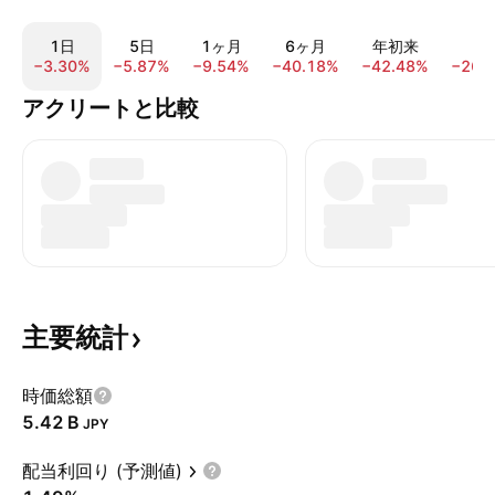
1日
5日
1ヶ月
6ヶ月
年初来
1
−3.30%
−5.87%
−9.54%
−40.18%
−42.48%
−26.
アクリートと比較
主要統計
時価総額
‪5.42 B‬
JPY
配当利回り (予測値)