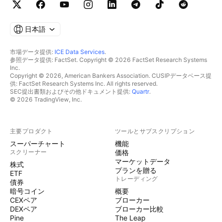
日本語
市場データ提供:
ICE Data Services
.
参照データ提供: FactSet. Copyright © 2026 FactSet Research Systems
Inc.
Copyright © 2026, American Bankers Association. CUSIPデータベース提
供: FactSet Research Systems Inc. All rights reserved.
SEC提出書類およびその他ドキュメント提供:
Quartr
.
© 2026 TradingView, Inc.
主要プロダクト
ツールとサブスクリプション
スーパーチャート
機能
スクリーナー
価格
マーケットデータ
株式
プランを贈る
ETF
トレーディング
債券
暗号コイン
概要
CEXペア
ブローカー
DEXペア
ブローカー比較
Pine
The Leap