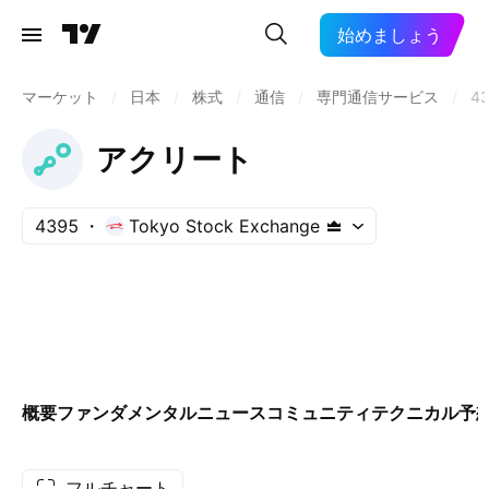
始めましょう
マーケット
/
日本
/
株式
/
通信
/
専門通信サービス
/
4
アクリート
4395
Tokyo Stock Exchange
概要
ファンダメンタル
ニュース
コミュニティ
テクニカル
予
フルチャート