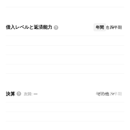
借入レベルと返済能力
年間
その他
四半期
決算
年間
その他
四半期
次回
:
—