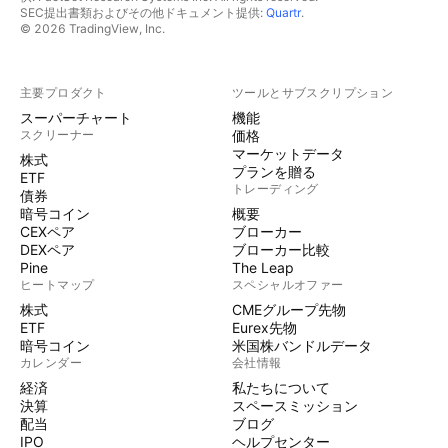
SEC提出書類およびその他ドキュメント提供:
Quartr
.
© 2026 TradingView, Inc.
主要プロダクト
ツールとサブスクリプション
スーパーチャート
機能
スクリーナー
価格
マーケットデータ
株式
プランを贈る
ETF
トレーディング
債券
暗号コイン
概要
CEXペア
ブローカー
DEXペア
ブローカー比較
Pine
The Leap
ヒートマップ
スペシャルオファー
株式
CMEグループ先物
ETF
Eurex先物
暗号コイン
米国株バンドルデータ
カレンダー
会社情報
経済
私たちについて
決算
スペースミッション
配当
ブログ
IPO
ヘルプセンター