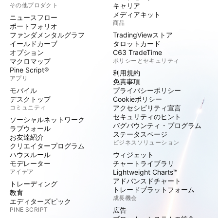
その他プロダクト
キャリア
メディアキット
ニュースフロー
商品
ポートフォリオ
ファンダメンタルグラフ
TradingViewストア
イールドカーブ
タロットカード
オプション
C63 TradeTime
マクロマップ
ポリシーとセキュリティ
Pine Script®
利用規約
アプリ
免責事項
モバイル
プライバシーポリシー
デスクトップ
Cookieポリシー
コミュニティ
アクセシビリティ宣言
セキュリティのヒント
ソーシャルネットワーク
バグバウンティ・プログラム
ラブウォール
ステータスページ
お友達紹介
ビジネスソリューション
クリエイタープログラム
ハウスルール
ウィジェット
モデレーター
チャートライブラリ
アイデア
Lightweight Charts™
アドバンスドチャート
トレーディング
トレードプラットフォーム
教育
成長機会
エディターズピック
PINE SCRIPT
広告