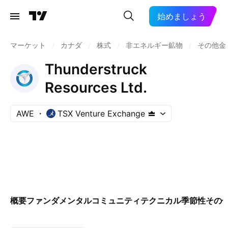
始めましょう
マーケット
/
カナダ
/
株式
/
非エネルギー鉱物
/
その他金
Thunderstruck
Resources Ltd.
AWE
TSX Venture Exchange
概要
ファンダメンタル
コミュニティ
テクニカル
季節性
その