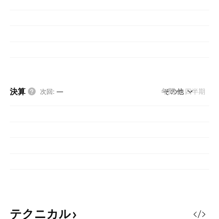
決算
年間
その他
四半期
次回
:
—
テクニカル