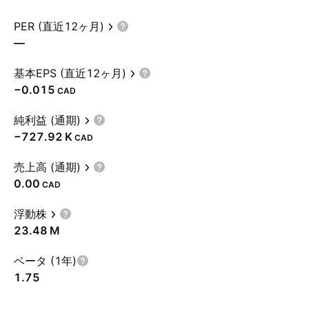
PER (直近12ヶ月)
—
基本EPS (直近12ヶ月)
−0.015
CAD
純利益 (通期)
‪−727.92 K‬
CAD
売上高 (通期)
0.00
CAD
浮動株
‪23.48 M‬
ベータ (1年)
1.75