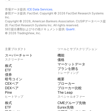
市場データ提供:
ICE Data Services
.
参照データ提供: FactSet. Copyright © 2026 FactSet Research Systems
Inc.
Copyright © 2026, American Bankers Association. CUSIPデータベース提
供: FactSet Research Systems Inc. All rights reserved.
SEC提出書類およびその他ドキュメント提供:
Quartr
.
© 2026 TradingView, Inc.
主要プロダクト
ツールとサブスクリプション
スーパーチャート
機能
スクリーナー
価格
マーケットデータ
株式
プランを贈る
ETF
トレーディング
債券
暗号コイン
概要
CEXペア
ブローカー
DEXペア
ブローカー比較
Pine
The Leap
ヒートマップ
スペシャルオファー
株式
CMEグループ先物
ETF
Eurex先物