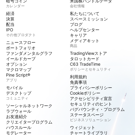
暗号コイン
米国株バンドルデータ
カレンダー
会社情報
経済
私たちについて
決算
スペースミッション
配当
ブログ
IPO
ヘルプセンター
その他プロダクト
キャリア
メディアキット
ニュースフロー
商品
ポートフォリオ
ファンダメンタルグラフ
TradingViewストア
イールドカーブ
タロットカード
オプション
C63 TradeTime
マクロマップ
ポリシーとセキュリティ
Pine Script®
利用規約
アプリ
免責事項
モバイル
プライバシーポリシー
デスクトップ
Cookieポリシー
コミュニティ
アクセシビリティ宣言
セキュリティのヒント
ソーシャルネットワーク
バグバウンティ・プログラム
ラブウォール
ステータスページ
お友達紹介
ビジネスソリューション
クリエイタープログラム
ハウスルール
ウィジェット
モデレーター
チャートライブラリ