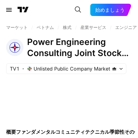
始めましょう
マーケット
/
ベトナム
/
株式
/
産業サービス
/
エンジニア
Power Engineering
Consulting Joint Stock
Company 1
TV1
Unlisted Public Company Market
概要
ファンダメンタル
コミュニティ
テクニカル
季節性
その