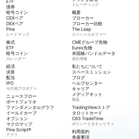
ETF
トレーディング
債券
暗号コイン
概要
CEXペア
ブローカー
DEXペア
ブローカー比較
Pine
The Leap
ヒートマップ
スペシャルオファー
株式
CMEグループ先物
ETF
Eurex先物
暗号コイン
米国株バンドルデータ
カレンダー
会社情報
経済
私たちについて
決算
スペースミッション
配当
ブログ
IPO
ヘルプセンター
その他プロダクト
キャリア
メディアキット
ニュースフロー
商品
ポートフォリオ
ファンダメンタルグラフ
TradingViewストア
イールドカーブ
タロットカード
オプション
C63 TradeTime
マクロマップ
ポリシーとセキュリティ
Pine Script®
利用規約
アプリ
免責事項