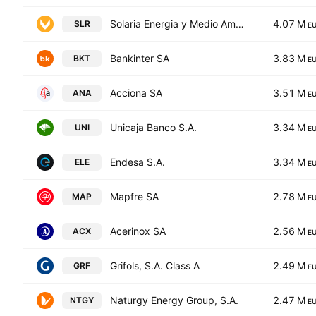
Solaria Energia y Medio Ambiente, S.A.
4.07 M
SLR
E
Bankinter SA
3.83 M
BKT
E
Acciona SA
3.51 M
ANA
E
Unicaja Banco S.A.
3.34 M
UNI
E
Endesa S.A.
3.34 M
ELE
E
Mapfre SA
2.78 M
MAP
E
Acerinox SA
2.56 M
ACX
E
Grifols, S.A. Class A
2.49 M
GRF
E
Naturgy Energy Group, S.A.
2.47 M
NTGY
E