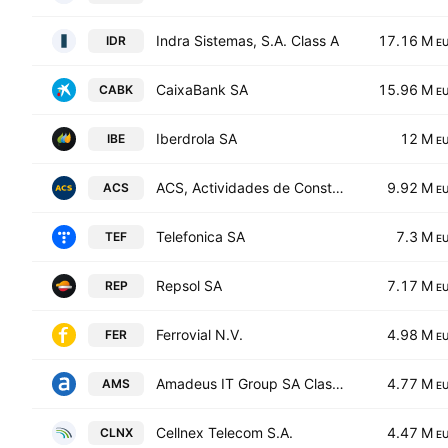
Indra Sistemas, S.A. Class A
17.16 M
IDR
E
CaixaBank SA
15.96 M
CABK
E
Iberdrola SA
12 M
IBE
E
ACS, Actividades de Construccion y Servicios SA
9.92 M
ACS
E
Telefonica SA
7.3 M
TEF
E
Repsol SA
7.17 M
REP
E
Ferrovial N.V.
4.98 M
FER
E
Amadeus IT Group SA Class A
4.77 M
AMS
E
Cellnex Telecom S.A.
4.47 M
CLNX
E