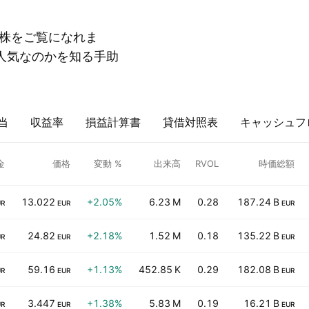
株をご覧になれま
人気なのかを知る手助
当
収益率
損益計算書
貸借対照表
キャッシュフ
金
価格
変動 %
出来高
RVOL
時価総額
13.022
+2.05%
6.23 M
0.28
187.24 B
UR
EUR
EUR
24.82
+2.18%
1.52 M
0.18
135.22 B
UR
EUR
EUR
59.16
+1.13%
452.85 K
0.29
182.08 B
UR
EUR
EUR
3.447
+1.38%
5.83 M
0.19
16.21 B
UR
EUR
EUR