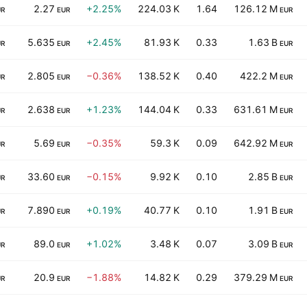
2.27
+2.25%
224.03 K
1.64
126.12 M
UR
EUR
EUR
5.635
+2.45%
81.93 K
0.33
1.63 B
UR
EUR
EUR
2.805
−0.36%
138.52 K
0.40
422.2 M
UR
EUR
EUR
2.638
+1.23%
144.04 K
0.33
631.61 M
UR
EUR
EUR
5.69
−0.35%
59.3 K
0.09
642.92 M
UR
EUR
EUR
33.60
−0.15%
9.92 K
0.10
2.85 B
UR
EUR
EUR
7.890
+0.19%
40.77 K
0.10
1.91 B
UR
EUR
EUR
89.0
+1.02%
3.48 K
0.07
3.09 B
UR
EUR
EUR
20.9
−1.88%
14.82 K
0.29
379.29 M
UR
EUR
EUR