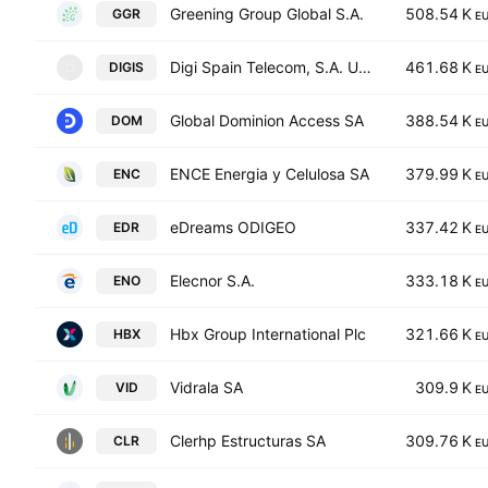
Greening Group Global S.A.
508.54 K
GGR
E
Digi Spain Telecom, S.A. Unipersonal
461.68 K
DIGIS
D
E
Global Dominion Access SA
388.54 K
DOM
E
ENCE Energia y Celulosa SA
379.99 K
ENC
E
eDreams ODIGEO
337.42 K
EDR
E
Elecnor S.A.
333.18 K
ENO
E
Hbx Group International Plc
321.66 K
HBX
E
Vidrala SA
309.9 K
VID
E
Clerhp Estructuras SA
309.76 K
CLR
E