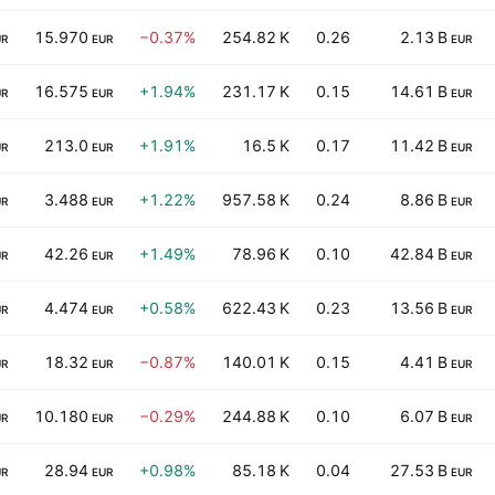
15.970
−0.37%
254.82 K
0.26
2.13 B
UR
EUR
EUR
16.575
+1.94%
231.17 K
0.15
14.61 B
UR
EUR
EUR
213.0
+1.91%
16.5 K
0.17
11.42 B
UR
EUR
EUR
3.488
+1.22%
957.58 K
0.24
8.86 B
UR
EUR
EUR
42.26
+1.49%
78.96 K
0.10
42.84 B
UR
EUR
EUR
4.474
+0.58%
622.43 K
0.23
13.56 B
UR
EUR
EUR
18.32
−0.87%
140.01 K
0.15
4.41 B
UR
EUR
EUR
10.180
−0.29%
244.88 K
0.10
6.07 B
UR
EUR
EUR
28.94
+0.98%
85.18 K
0.04
27.53 B
UR
EUR
EUR