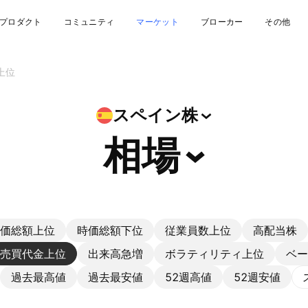
プロダクト
コミュニティ
マーケット
ブローカー
その他
上位
スペイン株
相場
価総額上位
時価総額下位
従業員数上位
高配当株
売買代金上位
出来高急増
ボラティリティ上位
ベー
過去最高値
過去最安値
52週高値
52週安値