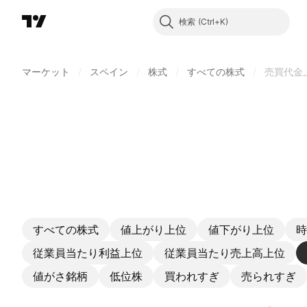
検索
マーケット
/
スペイン
/
株式
/
すべての株式
/
売買代金
すべての株式
値上がり上位
値下がり上位
時
従業員当たり利益上位
従業員当たり売上高上位
値がさ銘柄
低位株
買われすぎ
売られすぎ