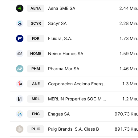
Aena SME SA
2.44 M
AENA
E
Sacyr SA
2.28 M
SCYR
E
Fluidra, S.A.
1.73 M
FDR
E
Neinor Homes SA
1.59 M
HOME
E
Pharma Mar SA
1.46 M
PHM
E
Corporacion Acciona Energias Renovables SA
1.3 M
ANE
E
MERLIN Properties SOCIMI, S.A.
1.2 M
MRL
E
Enagas SA
970.73 K
ENG
E
Puig Brands, S.A. Class B
891.73 K
PUIG
E