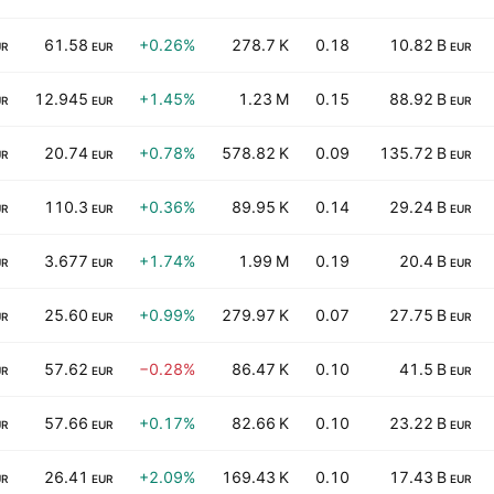
61.58
+0.26%
278.7 K
0.18
10.82 B
UR
EUR
EUR
12.945
+1.45%
1.23 M
0.15
88.92 B
UR
EUR
EUR
20.74
+0.78%
578.82 K
0.09
135.72 B
UR
EUR
EUR
110.3
+0.36%
89.95 K
0.14
29.24 B
UR
EUR
EUR
3.677
+1.74%
1.99 M
0.19
20.4 B
UR
EUR
EUR
25.60
+0.99%
279.97 K
0.07
27.75 B
UR
EUR
EUR
57.62
−0.28%
86.47 K
0.10
41.5 B
UR
EUR
EUR
57.66
+0.17%
82.66 K
0.10
23.22 B
UR
EUR
EUR
26.41
+2.09%
169.43 K
0.10
17.43 B
UR
EUR
EUR