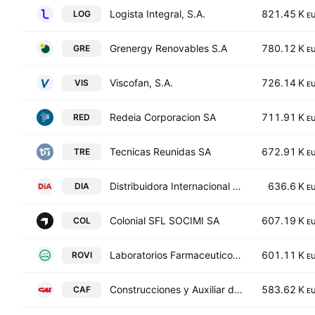
Logista Integral, S.A.
821.45 K
LOG
E
Grenergy Renovables S.A
780.12 K
GRE
E
Viscofan, S.A.
726.14 K
VIS
E
Redeia Corporacion SA
711.91 K
RED
E
Tecnicas Reunidas SA
672.91 K
TRE
E
Distribuidora Internacional de Alimentacion SA
636.6 K
DIA
E
Colonial SFL SOCIMI SA
607.19 K
COL
E
Laboratorios Farmaceuticos Rovi, S.A.
601.11 K
ROVI
E
Construcciones y Auxiliar de Ferrocarriles, S.A.
583.62 K
CAF
E