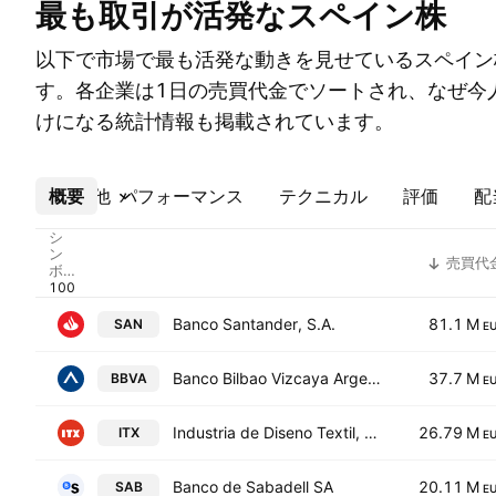
最も取引が活発なスペイン株
以下で市場で最も活発な動きを見せているスペイン
す。各企業は1日の売買代金でソートされ、なぜ今
けになる統計情報も掲載されています。
概要
その他
パフォーマンス
テクニカル
評価
配
シ
ン
売買代
ボ
ル
Banco Santander, S.A.
81.1 M
SAN
E
Banco Bilbao Vizcaya Argentaria, S.A.
37.7 M
BBVA
E
Industria de Diseno Textil, S.A.
26.79 M
ITX
E
Banco de Sabadell SA
20.11 M
SAB
E