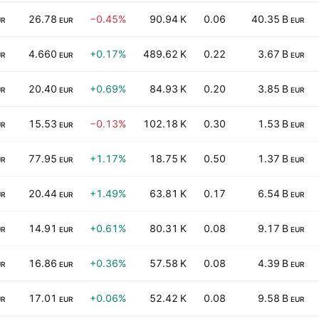
26.78
−0.45%
90.94 K
0.06
40.35 B
UR
EUR
EUR
4.660
+0.17%
489.62 K
0.22
3.67 B
UR
EUR
EUR
20.40
+0.69%
84.93 K
0.20
3.85 B
UR
EUR
EUR
15.53
−0.13%
102.18 K
0.30
1.53 B
UR
EUR
EUR
77.95
+1.17%
18.75 K
0.50
1.37 B
UR
EUR
EUR
20.44
+1.49%
63.81 K
0.17
6.54 B
UR
EUR
EUR
14.91
+0.61%
80.31 K
0.08
9.17 B
UR
EUR
EUR
16.86
+0.36%
57.58 K
0.08
4.39 B
UR
EUR
EUR
17.01
+0.06%
52.42 K
0.08
9.58 B
UR
EUR
EUR