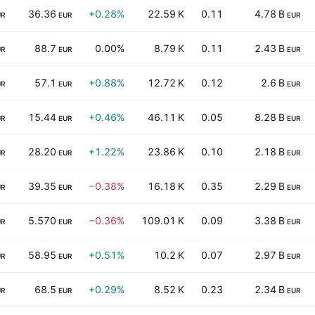
36.36
+0.28%
22.59 K
0.11
4.78 B
UR
EUR
EUR
88.7
0.00%
8.79 K
0.11
2.43 B
UR
EUR
EUR
57.1
+0.88%
12.72 K
0.12
2.6 B
UR
EUR
EUR
15.44
+0.46%
46.11 K
0.05
8.28 B
UR
EUR
EUR
28.20
+1.22%
23.86 K
0.10
2.18 B
UR
EUR
EUR
39.35
−0.38%
16.18 K
0.35
2.29 B
UR
EUR
EUR
5.570
−0.36%
109.01 K
0.09
3.38 B
UR
EUR
EUR
58.95
+0.51%
10.2 K
0.07
2.97 B
UR
EUR
EUR
68.5
+0.29%
8.52 K
0.23
2.34 B
UR
EUR
EUR