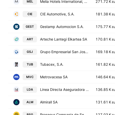
Melia Hotels International, S.A.
271.72 K
MEL
E
CIE Automotive, S.A.
181.38 K
CIE
E
Gestamp Automocion S.A.
175.77 K
GEST
E
Arteche Lantegi Elkartea SA
170.81 K
ART
E
Grupo Empresarial San Jose, S.A.
169.18 K
GSJ
E
Tubacex, S.A.
161.82 K
TUB
E
Metrovacesa SA
146.64 K
MVC
E
Linea Directa Aseguradora SA
136.85 K
LDA
E
Almirall SA
131.61 K
ALM
E
Prosegur Compania de Seguridad SA
127.03 K
PSG