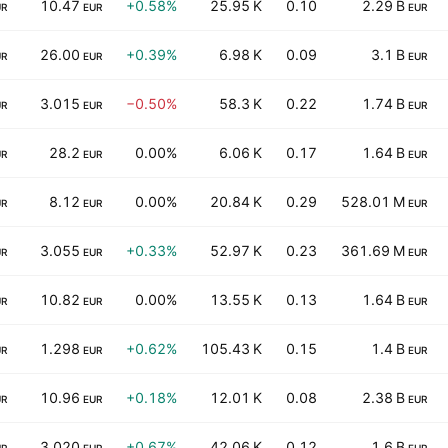
10.47
+0.58%
25.95 K
0.10
2.29 B
UR
EUR
EUR
26.00
+0.39%
6.98 K
0.09
3.1 B
UR
EUR
EUR
3.015
−0.50%
58.3 K
0.22
1.74 B
UR
EUR
EUR
28.2
0.00%
6.06 K
0.17
1.64 B
UR
EUR
EUR
8.12
0.00%
20.84 K
0.29
528.01 M
UR
EUR
EUR
3.055
+0.33%
52.97 K
0.23
361.69 M
UR
EUR
EUR
10.82
0.00%
13.55 K
0.13
1.64 B
UR
EUR
EUR
1.298
+0.62%
105.43 K
0.15
1.4 B
UR
EUR
EUR
10.96
+0.18%
12.01 K
0.08
2.38 B
UR
EUR
EUR
3.020
+0.67%
42.06 K
0.12
1.6 B