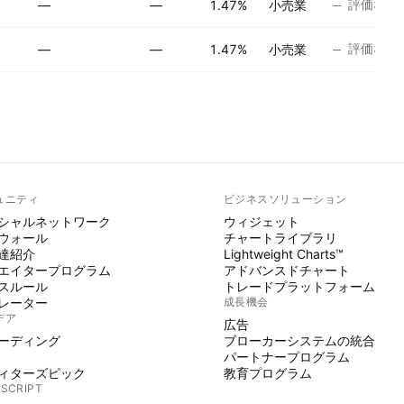
評価なし
—
—
1.47%
小売業
評価なし
—
—
1.47%
小売業
ュニティ
ビジネスソリューション
シャルネットワーク
ウィジェット
ウォール
チャートライブラリ
達紹介
Lightweight Charts™
エイタープログラム
アドバンスドチャート
スルール
トレードプラットフォーム
レーター
成長機会
デア
広告
ーディング
ブローカーシステムの統合
パートナープログラム
ィターズピック
教育プログラム
 SCRIPT