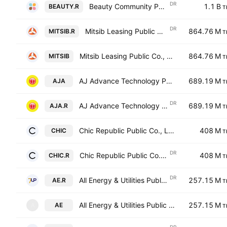
DR
Beauty Community PCL NVDR
1.1 B
BEAUTY.R
T
DR
Mitsib Leasing Public Company Ltd NVDR
864.76 M
MITSIB.R
T
Mitsib Leasing Public Co., Ltd.
864.76 M
MITSIB
T
AJ Advance Technology Public Company Ltd
689.19 M
AJA
T
DR
AJ Advance Technology Public Company Ltd NVDR
689.19 M
AJA.R
T
Chic Republic Public Co., Ltd.
408 M
CHIC
T
DR
Chic Republic Public Co., Ltd. NVDR
408 M
CHIC.R
T
DR
All Energy & Utilities Public Company Limited NVDR
257.15 M
AE.R
T
All Energy & Utilities Public Company Limited
257.15 M
AE
A
T