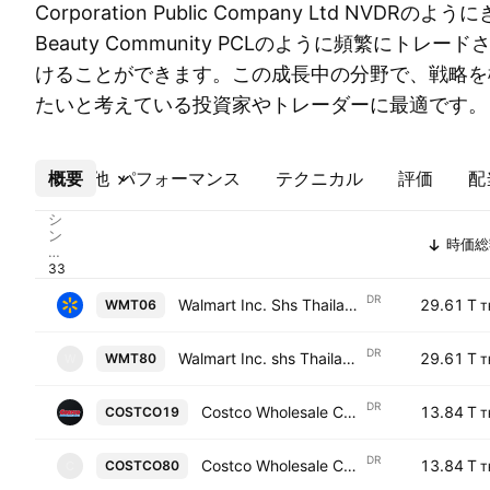
Corporation Public Company Ltd NVD
Beauty Community PCLのように頻繁にトレ
けることができます。この成長中の分野で、戦略を
たいと考えている投資家やトレーダーに最適です。
概要
その他
パフォーマンス
テクニカル
評価
配
シ
ン
時価総
ボ
ル
DR
Walmart Inc. Shs Thailand Depositary Receipts Repr 1 Sh
29.61 T
WMT06
T
DR
Walmart Inc. shs Thailand Depositary Receipts 1 sh
29.61 T
WMT80
W
T
DR
Costco Wholesale Corporation Units Thailand Depositery Receipts Repr 0.01 Sh
13.84 T
COSTCO19
T
DR
Costco Wholesale Corporation shs Thailand Depositary Receipts 1 sh
13.84 T
COSTCO80
C
T