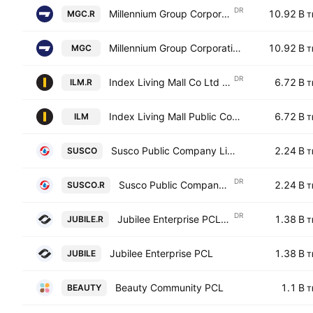
DR
Millennium Group Corporation (Asia) Public Company Limited NVDR
10.92 B
MGC.R
T
Millennium Group Corporation (Asia) Public Company Limited
10.92 B
MGC
T
DR
Index Living Mall Co Ltd NVDR
6.72 B
ILM.R
T
Index Living Mall Public Co., Ltd.
6.72 B
ILM
T
Susco Public Company Limited
2.24 B
SUSCO
T
DR
Susco Public Company Limited NVDR
2.24 B
SUSCO.R
T
DR
Jubilee Enterprise PCL NVDR
1.38 B
JUBILE.R
T
Jubilee Enterprise PCL
1.38 B
JUBILE
T
Beauty Community PCL
1.1 B
BEAUTY
T