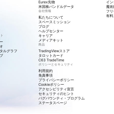
Eurex先物
イン
米国株バンドルデータ
魔術
会社情報
フリ
有料
私たちについて
スペースミッション
ブログ
ヘルプセンター
クト
キャリア
メディアキット
ー
商品
オ
タルグラフ
TradingViewストア
ブ
タロットカード
C63 TradeTime
ポリシーとセキュリティ
利用規約
免責事項
プライバシーポリシー
Cookieポリシー
アクセシビリティ宣言
セキュリティのヒント
バグバウンティ・プログラム
ステータスページ