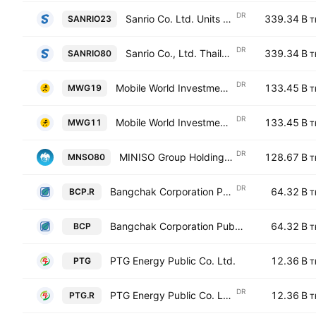
DR
Sanrio Co. Ltd. Units Thailand Depositery Receipts Repr 0.01 Sh
339.34 B
SANRIO23
T
DR
Sanrio Co., Ltd. Thailand Depositary Receipts Repr 1 Sh
339.34 B
SANRIO80
T
DR
Mobile World Investment Corp Units Thailand Depositery Receipts Repr 0.01 Sh
133.45 B
MWG19
T
DR
Mobile World Investment Corp Units Thailand Depositery Receipts Repr 0.01 Sh
133.45 B
MWG11
T
DR
MINISO Group Holding Ltd. Thailand Depositery Receipts Repr 0.01 Sh
128.67 B
MNSO80
T
DR
Bangchak Corporation Public Company Ltd NVDR
64.32 B
BCP.R
T
Bangchak Corporation Public Company Ltd
64.32 B
BCP
T
PTG Energy Public Co. Ltd.
12.36 B
PTG
T
DR
PTG Energy Public Co. Ltd. NVDR
12.36 B
PTG.R
T