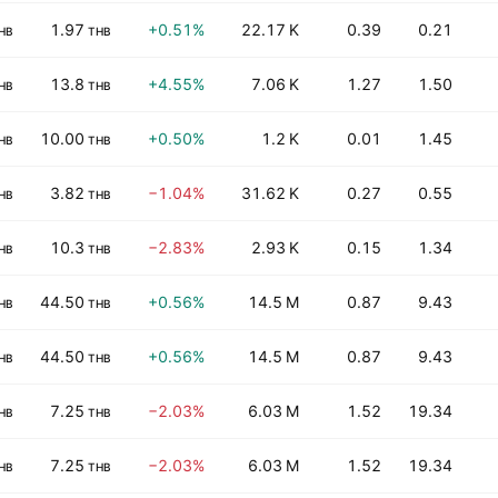
1.97
+0.51%
22.17 K
0.39
0.21
HB
THB
13.8
+4.55%
7.06 K
1.27
1.50
HB
THB
10.00
+0.50%
1.2 K
0.01
1.45
HB
THB
3.82
−1.04%
31.62 K
0.27
0.55
HB
THB
10.3
−2.83%
2.93 K
0.15
1.34
HB
THB
44.50
+0.56%
14.5 M
0.87
9.43
HB
THB
44.50
+0.56%
14.5 M
0.87
9.43
HB
THB
7.25
−2.03%
6.03 M
1.52
19.34
HB
THB
7.25
−2.03%
6.03 M
1.52
19.34
HB
THB