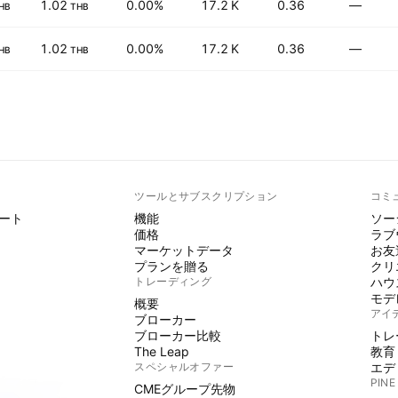
1.02
0.00%
17.2 K
0.36
—
HB
THB
1.02
0.00%
17.2 K
0.36
—
HB
THB
ト
ツールとサブスクリプション
コミ
ート
機能
ソー
価格
ラブ
マーケットデータ
お友
プランを贈る
クリ
トレーディング
ハウ
モデ
概要
アイ
ブローカー
ブローカー比較
トレ
The Leap
教育
スペシャルオファー
エデ
PINE
CMEグループ先物