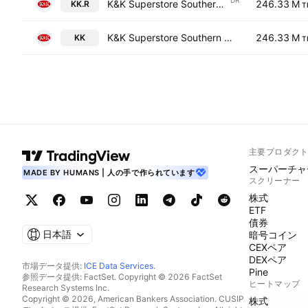
DR
K&K Superstore Southern PCL NVDR
246.33 M
KK.R
T
K&K Superstore Southern PCL
246.33 M
KK
T
主要プロダク
スーパーチャ
MADE BY HUMANS | 人の手で作られています
スクリーナー
株式
ETF
債券
日本語
暗号コイン
CEXペア
DEXペア
市場データ提供:
ICE Data Services
.
Pine
参照データ提供: FactSet. Copyright © 2026 FactSet
ヒートマップ
Research Systems Inc.
Copyright © 2026, American Bankers Association. CUSIP
株式