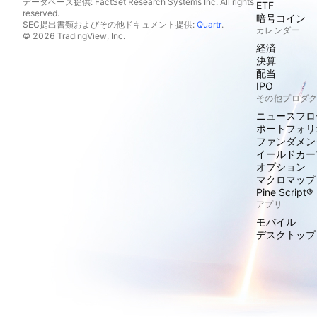
データベース提供: FactSet Research Systems Inc. All rights
ETF
reserved.
暗号コイン
SEC提出書類およびその他ドキュメント提供:
Quartr
.
カレンダー
© 2026 TradingView, Inc.
経済
決算
配当
IPO
その他プロダ
ニュースフロ
ポートフォリ
ファンダメン
イールドカー
オプション
マクロマップ
Pine Script®
アプリ
モバイル
デスクトップ