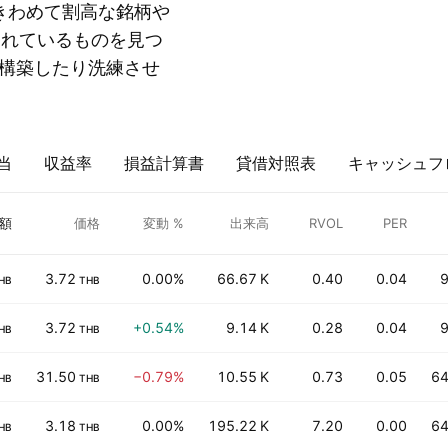
Rのようにきわめて割高な銘柄や
ードされているものを見つ
構築したり洗練させ
当
収益率
損益計算書
貸借対照表
キャッシュフ
額
価格
変動 %
出来高
RVOL
PER
3.72
0.00%
66.67 K
0.40
0.04
9
HB
THB
3.72
+0.54%
9.14 K
0.28
0.04
9
HB
THB
31.50
−0.79%
10.55 K
0.73
0.05
64
HB
THB
3.18
0.00%
195.22 K
7.20
0.00
64
HB
THB