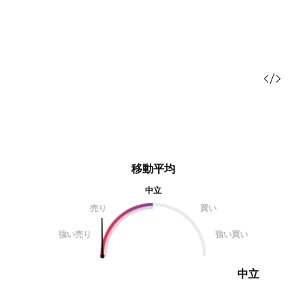
移動平均
中立
売り
買い
強い売り
強い買い
中立