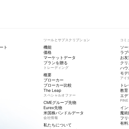
ト
ツールとサブスクリプション
コミ
ート
機能
ソー
価格
ラブ
マーケットデータ
お友
プランを贈る
クリ
トレーディング
ハウ
モデ
概要
アイ
ブローカー
ブローカー比較
トレ
The Leap
教育
スペシャルオファー
エデ
PINE
CMEグループ先物
Eurex先物
イン
米国株バンドルデータ
魔術
会社情報
フリ
有料
私たちについて