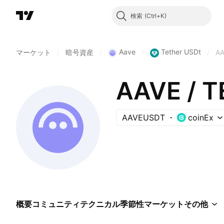
検索
Aave
Tether USDt
マーケット
/
暗号資産
/
/
/
A
AAVE / 
AAVEUSDT
coinEx
概要
コミュニティ
テクニカル
季節性
マーケット
その他