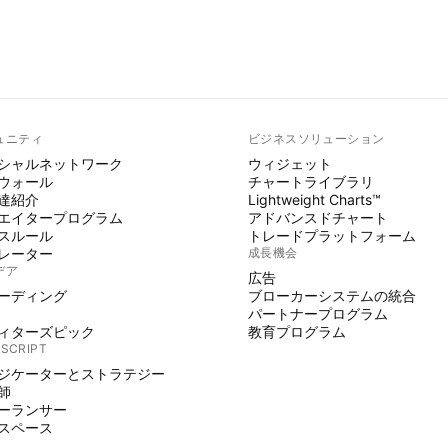
ュニティ
ビジネスソリューション
シャルネットワーク
ウィジェット
ウォール
チャートライブラリ
達紹介
Lightweight Charts™
エイタープログラム
アドバンスドチャート
スルール
トレードプラットフォーム
レーター
成長機会
デア
広告
ーディング
ブローカーシステムの統合
パートナープログラム
ィターズピック
教育プログラム
 SCRIPT
ジケーターとストラテジー
師
ーランサー
スペース