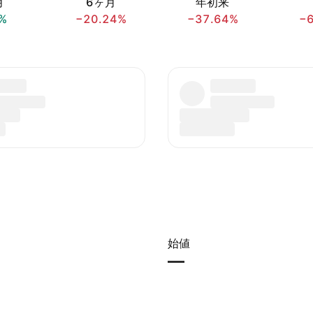
月
6ヶ月
年初来
%
−20.24%
−37.64%
−
始値
—