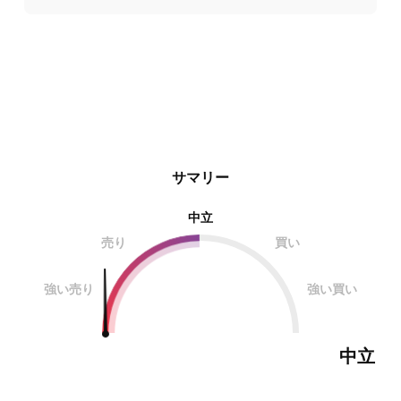
サマリー
中立
売り
買い
強い売り
強い買い
中立