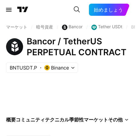
始めましょう
Bancor
Tether USDt
マーケット
/
暗号資産
/
/
/
B
Bancor / TetherUS
PERPETUAL CONTRACT
BNTUSDT.P
Binance
概要
コミュニティ
テクニカル
季節性
マーケット
その他