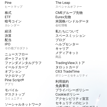
Pine
The Leap
ヒートマップ
スペシャルオファー
株式
CMEグループ先物
ETF
Eurex先物
暗号コイン
米国株バンドルデータ
カレンダー
会社情報
経済
私たちについて
決算
スペースミッション
配当
ブログ
IPO
ヘルプセンター
その他プロダクト
キャリア
メディアキット
ニュースフロー
商品
ポートフォリオ
ファンダメンタルグラフ
TradingViewストア
イールドカーブ
タロットカード
オプション
C63 TradeTime
マクロマップ
ポリシーとセキュリティ
Pine Script®
利用規約
アプリ
免責事項
モバイル
プライバシーポリシー
デスクトップ
Cookieポリシー
コミュニティ
アクセシビリティ宣言
セキュリティのヒント
ソーシャルネットワーク