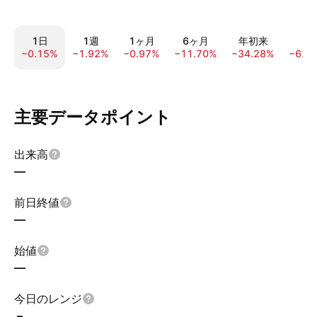
1日
1週
1ヶ月
6ヶ月
年初来
1
−0.15%
−1.92%
−0.97%
−11.70%
−34.28%
−62.
主要データポイント
出来高
—
前日終値
—
始値
—
今日のレンジ
–