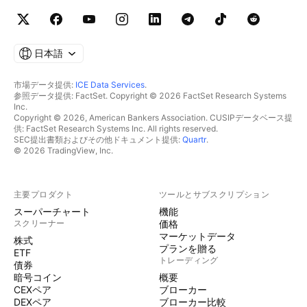
日本語
市場データ提供:
ICE Data Services
.
参照データ提供: FactSet. Copyright © 2026 FactSet Research Systems
Inc.
Copyright © 2026, American Bankers Association. CUSIPデータベース提
供: FactSet Research Systems Inc. All rights reserved.
SEC提出書類およびその他ドキュメント提供:
Quartr
.
© 2026 TradingView, Inc.
主要プロダクト
ツールとサブスクリプション
スーパーチャート
機能
スクリーナー
価格
マーケットデータ
株式
プランを贈る
ETF
トレーディング
債券
暗号コイン
概要
CEXペア
ブローカー
DEXペア
ブローカー比較