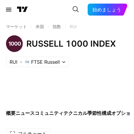
始めましょう
マーケット
/
米国
/
指数
/
RUI
RUSSELL 1000 INDEX
RUI
FTSE Russell
概要
ニュース
コミュニティ
テクニカル
季節性
構成
オプショ
フルチャート