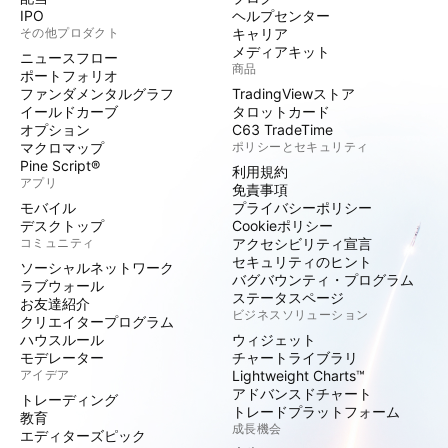
IPO
ヘルプセンター
その他プロダクト
キャリア
メディアキット
ニュースフロー
商品
ポートフォリオ
ファンダメンタルグラフ
TradingViewストア
イールドカーブ
タロットカード
オプション
C63 TradeTime
マクロマップ
ポリシーとセキュリティ
Pine Script®
利用規約
アプリ
免責事項
モバイル
プライバシーポリシー
デスクトップ
Cookieポリシー
コミュニティ
アクセシビリティ宣言
セキュリティのヒント
ソーシャルネットワーク
バグバウンティ・プログラム
ラブウォール
ステータスページ
お友達紹介
ビジネスソリューション
クリエイタープログラム
ハウスルール
ウィジェット
モデレーター
チャートライブラリ
アイデア
Lightweight Charts™
アドバンスドチャート
トレーディング
トレードプラットフォーム
教育
成長機会
エディターズピック