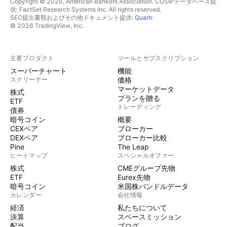
Copyright © 2026, American Bankers Association. CUSIPデータベース提
供: FactSet Research Systems Inc. All rights reserved.
SEC提出書類およびその他ドキュメント提供:
Quartr
.
© 2026 TradingView, Inc.
主要プロダクト
ツールとサブスクリプション
スーパーチャート
機能
スクリーナー
価格
マーケットデータ
株式
プランを贈る
ETF
トレーディング
債券
暗号コイン
概要
CEXペア
ブローカー
DEXペア
ブローカー比較
Pine
The Leap
ヒートマップ
スペシャルオファー
株式
CMEグループ先物
ETF
Eurex先物
暗号コイン
米国株バンドルデータ
カレンダー
会社情報
経済
私たちについて
決算
スペースミッション
配当
ブログ