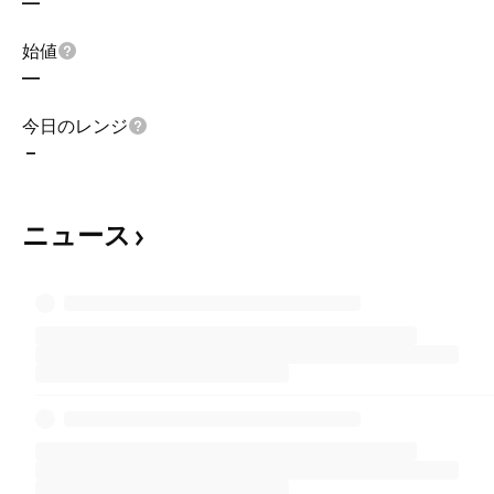
—
始値
—
今日のレンジ
–
ニュース