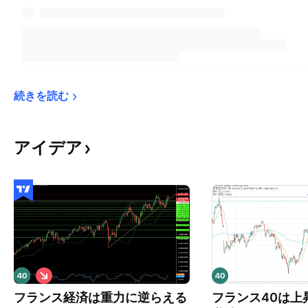
続きを読む
アイデア
シ
ョ
フランス経済は重力に逆らえる
フランス40は上
ー