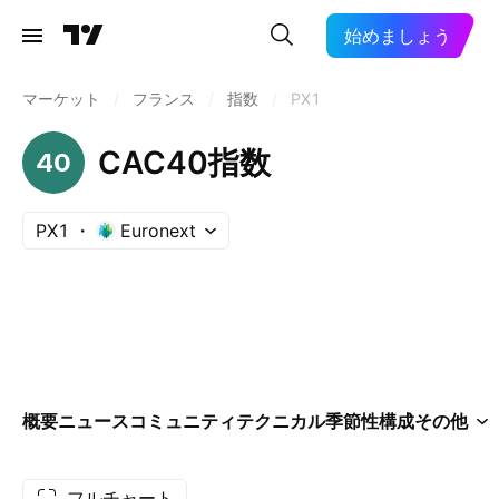
始めましょう
マーケット
/
フランス
/
指数
/
PX1
CAC40指数
PX1
Euronext
概要
ニュース
コミュニティ
テクニカル
季節性
構成
その他
フルチャート