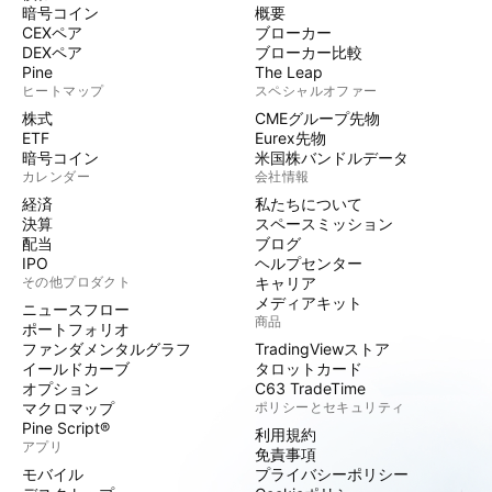
暗号コイン
概要
CEXペア
ブローカー
DEXペア
ブローカー比較
Pine
The Leap
ヒートマップ
スペシャルオファー
株式
CMEグループ先物
ETF
Eurex先物
暗号コイン
米国株バンドルデータ
カレンダー
会社情報
経済
私たちについて
決算
スペースミッション
配当
ブログ
IPO
ヘルプセンター
その他プロダクト
キャリア
メディアキット
ニュースフロー
商品
ポートフォリオ
ファンダメンタルグラフ
TradingViewストア
イールドカーブ
タロットカード
オプション
C63 TradeTime
マクロマップ
ポリシーとセキュリティ
Pine Script®
利用規約
アプリ
免責事項
モバイル
プライバシーポリシー