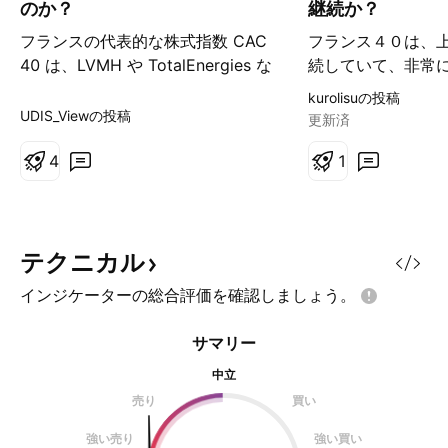
ト
のか？
継続か？
フランスの代表的な株式指数 CAC
フランス４０は、
40 は、LVMH や TotalEnergies な
続していて、非常
どの世界的企業によって支えられ、
ます。 ECBで追
kurolisuの投稿
同国の経済力を示している。これら
り込む形で、とに
UDIS_Viewの投稿
更新済
の多国籍企業は広範な国際的事業を
れのようです。 く
展開しており、国内の課題を乗り越
4
は、上昇トレンド
1
えるための耐久性を指数に与えてい
再び下落するのかの
る。しかし、この表面的な安定性の
て注目しています
裏には、より複雑で深刻な現実が潜
て、中立です。 ポ
んでいる。フランス経済は、長期的
動くとすれば、６
テクニカル
な成功を脅かす重大な構造的問題に
ょうか。
インジケーターの総合評価を確認しましょう。
直面しており、CAC 40 の好調さが
希望の象徴であると同時に、リスク
サマリー
の要因ともなっている。 フランス
は、経済の安定を脅かす複数の国内
中立
要因を抱えている。平均年齢 40 歳
売り
買い
という先進国の中でも高い水準の高
強い売り
強い買い