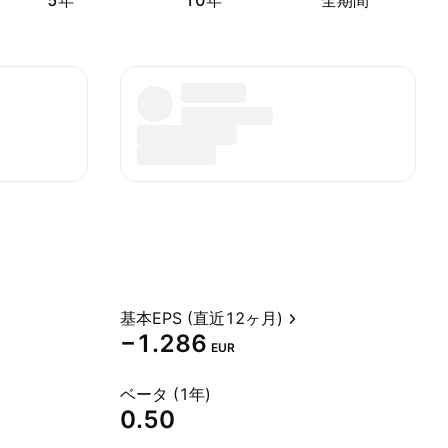
5年
10年
全期間
基本EPS (直近12ヶ月)
−1.286
EUR
ベータ (1年)
0.50