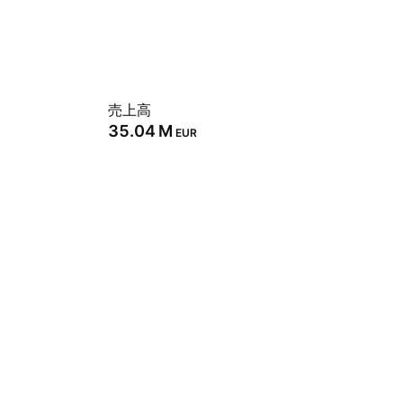
売上高
‪35.04 M‬
EUR