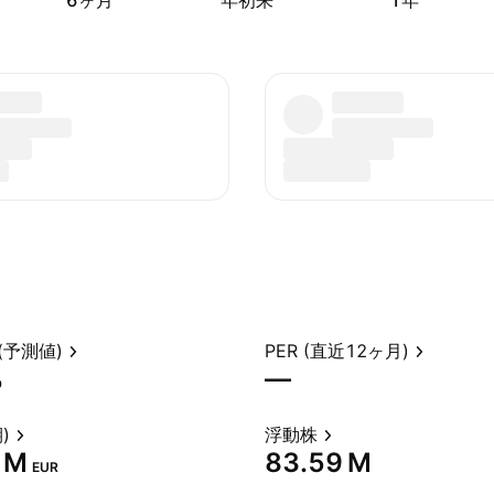
6ヶ月
年初来
1年
(予測値)
PER (直近12ヶ月)
%
—
)
浮動株
 M‬
‪83.59 M‬
EUR