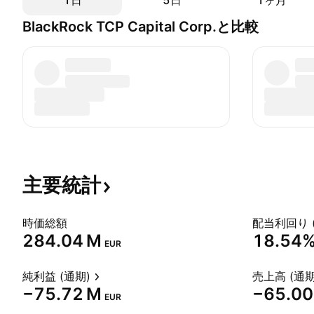
1日
5日
1ヶ月
BlackRock TCP Capital Corp.と比較
主要統計
時価総額
配当利回り 
‪284.04 M‬
18.54
EUR
純利益 (通期)
売上高 (通期
‪−75.72 M‬
‪−65.00
EUR