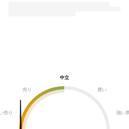
中立
売り
買い
い売り
強い