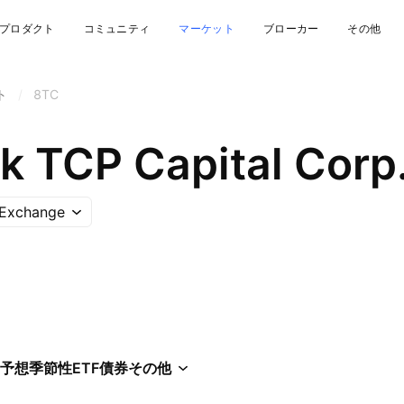
プロダクト
コミュニティ
マーケット
ブローカー
その他
ト
/
8TC
k TCP Capital Corp
 Exchange
予想
季節性
ETF
債券
その他