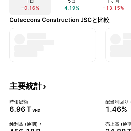
1日
5日
1ヶ月
−0.16%
4.19%
−13.15%
Coteccons Construction JSCと比較
主要統計
時価総額
配当利回り 
‪6.96 T‬
1.46%
VND
純利益 (通期)
売上高 (通期