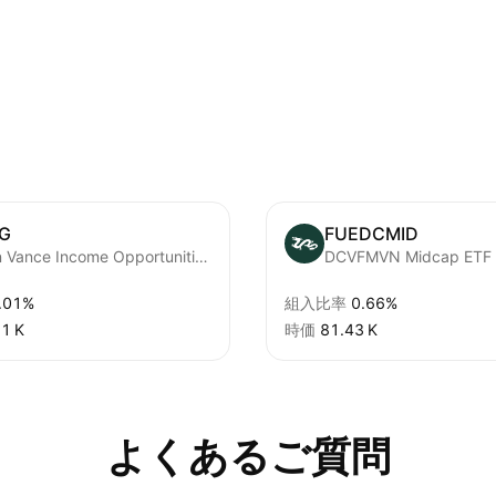
G
FUEDCMID
Eaton Vance Income Opportunities ETF
DCVFMVN Midcap ETF
.01%
組入比率
0.66%
1 K‬
時価
‪81.43 K‬
よくあるご質問