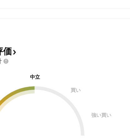
評価
計
中立
買い
強い買い