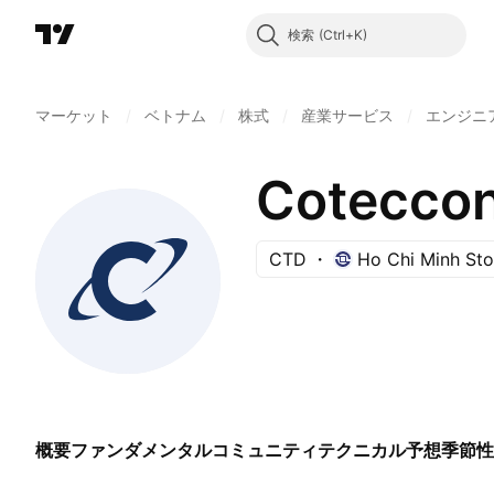
検索
マーケット
/
ベトナム
/
株式
/
産業サービス
/
エンジニ
Coteccon
CTD
Ho Chi Minh St
概要
ファンダメンタル
コミュニティ
テクニカル
予想
季節性