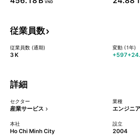
‪456.18 B‬
‪24.88 T
VND
従業員数
従業員数 (通期)
変動 (1年)
‪3 K‬
+597
+24
詳細
セクター
業種
産業サービス
エンジニ
本社
設立
Ho Chi Minh City
2004