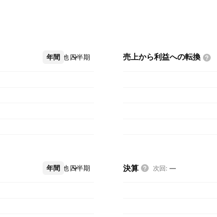
売上から利益への転換
年間
その他
四半期
決算
年間
その他
四半期
次回
:
—