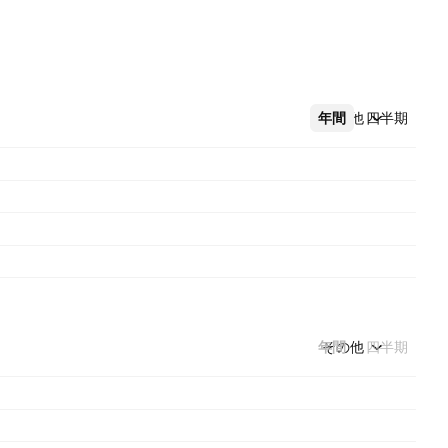
年間
その他
四半期
年間
その他
四半期