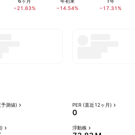
6ヶ月
年初来
1年
−21.63%
−14.54%
−17.31%
(予測値)
PER (直近12ヶ月)
0
)
浮動株