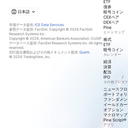
ETF
債券
日本語
暗号コイン
CEXペア
DEXペア
市場データ提供:
ICE Data Services
.
Pine
参照データ提供: FactSet. Copyright © 2026 FactSet
ヒートマップ
Research Systems Inc.
Copyright © 2026, American Bankers Association. CUSIP
株式
データベース提供: FactSet Research Systems Inc. All rights
ETF
reserved.
暗号コイン
SEC提出書類およびその他ドキュメント提供:
Quartr
.
カレンダー
© 2026 TradingView, Inc.
経済
決算
配当
IPO
その他プロダ
ニュースフロ
ポートフォリ
ファンダメン
イールドカー
オプション
マクロマップ
Pine Script®
アプリ