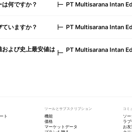
ーは何ですか？
PT Multisarana Intan E
びていますか？
PT Multisarana Intan E
値および史上最安値は
PT Multisarana Intan E
ト
ツールとサブスクリプション
コミ
ート
機能
ソー
価格
ラブ
マーケットデータ
お友
プランを贈る
クリ