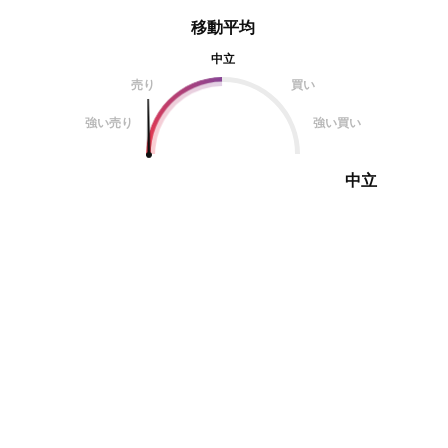
移動平均
中立
売り
買い
強い売り
強い買い
中立