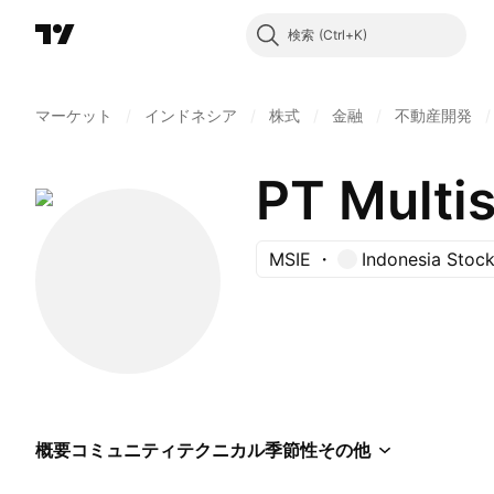
検索
マーケット
/
インドネシア
/
株式
/
金融
/
不動産開発
/
PT Multi
MSIE
Indonesia Stoc
概要
コミュニティ
テクニカル
季節性
その他