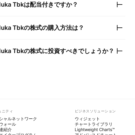
duka Tbk
は配当付きですか？
duka Tbk
の株式の購入方法は？
duka Tbk
の株式に投資すべきでしょうか？
ュニティ
ビジネスソリューション
シャルネットワーク
ウィジェット
ウォール
チャートライブラリ
達紹介
Lightweight Charts™
エイタープログラム
アドバンスドチャート