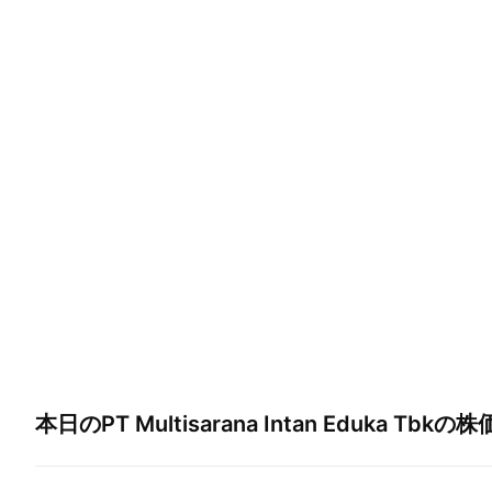
本日の
PT Multisarana Intan Eduka Tbk
の株