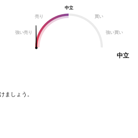
中立
売り
買い
強い売り
強い買い
中立
けましょう。