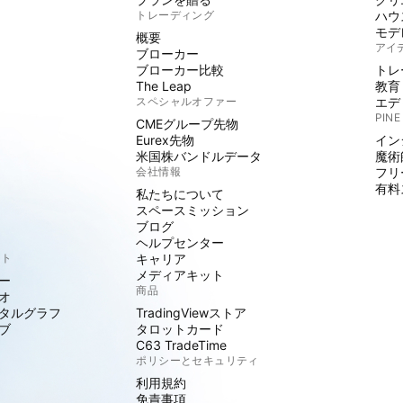
トレーディング
ハウ
モデ
概要
アイ
ブローカー
ブローカー比較
トレ
The Leap
教育
スペシャルオファー
エデ
PINE
CMEグループ先物
Eurex先物
イン
米国株バンドルデータ
魔術
会社情報
フリ
有料
私たちについて
スペースミッション
ブログ
ヘルプセンター
クト
キャリア
メディアキット
ー
商品
オ
タルグラフ
TradingViewストア
ブ
タロットカード
C63 TradeTime
ポリシーとセキュリティ
利用規約
免責事項