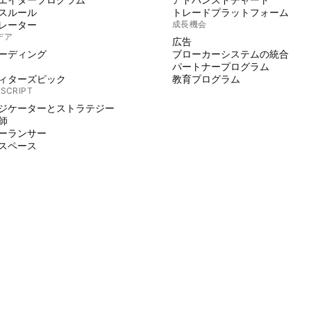
スルール
トレードプラットフォーム
レーター
成長機会
デア
広告
ーディング
ブローカーシステムの統合
パートナープログラム
ィターズピック
教育プログラム
 SCRIPT
ジケーターとストラテジー
師
ーランサー
スペース