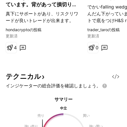
ています。背があって損切りし
でかいfalling w
やすいです
真下にサポートがあり、リスクリワ
んだん下がってい
ードが良いトレードが出来ます。
トで底をつけH&S re
以上！(笑)
て上がろうとしてい
hondacryptoの投稿
trader_taroの投稿
トレンドレジスタ
更新済
更新済
は買い モメンタム
4
た場合は損切りせ
0
トまで買い下がれ
ードができると思
テクニカル
インジケーターの総合評価を確認しましょう。
サマリー
中立
売り
買い
強い売り
強い買い