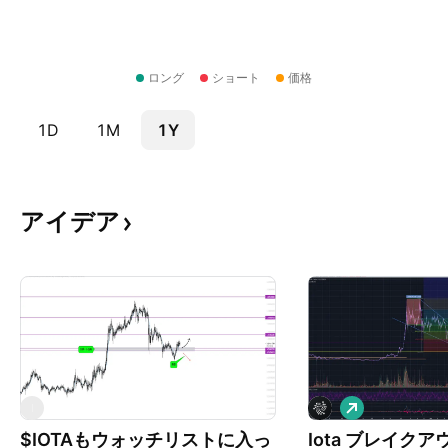
ロング
ショート
価格
1D
1M
1Y
アイデア
ロ
I
ン
$IOTAもウォッチリストに入っ
Iota ブレイク
グ