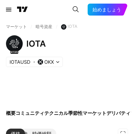
始めましょう
IOTA
マーケット
/
暗号資産
/
IOTA
#135
IOTAUSD
OKX
概要
コミュニティ
テクニカル
季節性
マーケット
デリバティ
価格
その他
時価総額