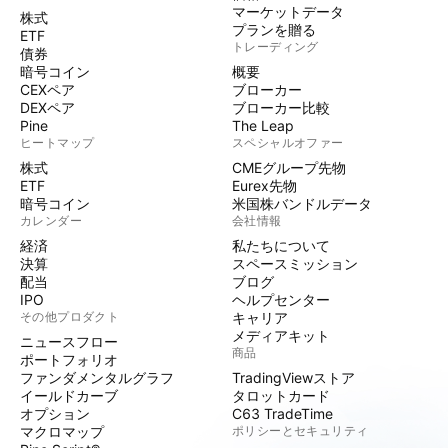
マーケットデータ
株式
プランを贈る
ETF
トレーディング
債券
暗号コイン
概要
CEXペア
ブローカー
DEXペア
ブローカー比較
Pine
The Leap
ヒートマップ
スペシャルオファー
株式
CMEグループ先物
ETF
Eurex先物
暗号コイン
米国株バンドルデータ
カレンダー
会社情報
経済
私たちについて
決算
スペースミッション
配当
ブログ
IPO
ヘルプセンター
その他プロダクト
キャリア
メディアキット
ニュースフロー
商品
ポートフォリオ
ファンダメンタルグラフ
TradingViewストア
イールドカーブ
タロットカード
オプション
C63 TradeTime
マクロマップ
ポリシーとセキュリティ