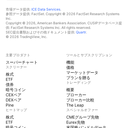
市場データ提供:
ICE Data Services
.
参照データ提供: FactSet. Copyright © 2026 FactSet Research Systems
Inc.
Copyright © 2026, American Bankers Association. CUSIPデータベース提
供: FactSet Research Systems Inc. All rights reserved.
SEC提出書類およびその他ドキュメント提供:
Quartr
.
© 2026 TradingView, Inc.
主要プロダクト
ツールとサブスクリプション
スーパーチャート
機能
スクリーナー
価格
マーケットデータ
株式
プランを贈る
ETF
トレーディング
債券
暗号コイン
概要
CEXペア
ブローカー
DEXペア
ブローカー比較
Pine
The Leap
ヒートマップ
スペシャルオファー
株式
CMEグループ先物
ETF
Eurex先物
暗号コイン
米国株バンドルデータ