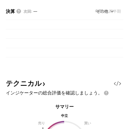
決算
年間
その他
四半期
次回
:
—
テクニカル
インジケーターの総合評価を確認しましょう。
サマリー
中立
売り
買い