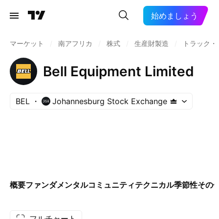
始めましょう
マーケット
/
南アフリカ
/
株式
/
生産財製造
/
トラック・
Bell Equipment Limited
BEL
Johannesburg Stock Exchange
概要
ファンダメンタル
コミュニティ
テクニカル
季節性
その
フルチャート