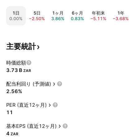
1日
5日
1ヶ月
6ヶ月
年初来
1年
0.00%
−2.50%
3.86%
0.83%
−5.11%
−3.68%
3
主要統計
時価総額
‪3.73 B‬
ZAR
配当利回り (予測値)
2.56%
PER (直近12ヶ月)
11
基本EPS (直近12ヶ月)
4
ZAR