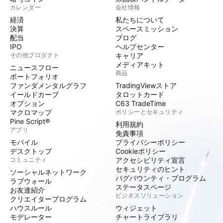
カレンダー
会社情報
経済
私たちについて
決算
スペースミッション
配当
ブログ
IPO
ヘルプセンター
その他プロダクト
キャリア
メディアキット
ニュースフロー
商品
ポートフォリオ
ファンダメンタルグラフ
TradingViewストア
イールドカーブ
タロットカード
オプション
C63 TradeTime
マクロマップ
ポリシーとセキュリティ
Pine Script®
利用規約
アプリ
免責事項
モバイル
プライバシーポリシー
デスクトップ
Cookieポリシー
コミュニティ
アクセシビリティ宣言
セキュリティのヒント
ソーシャルネットワーク
バグバウンティ・プログラム
ラブウォール
ステータスページ
お友達紹介
ビジネスソリューション
クリエイタープログラム
ハウスルール
ウィジェット
モデレーター
チャートライブラリ