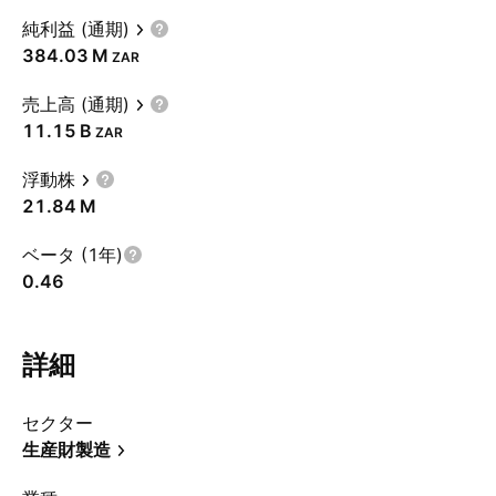
純利益 (通期)
‪384.03 M‬
ZAR
売上高 (通期)
‪11.15 B‬
ZAR
浮動株
‪21.84 M‬
ベータ (1年)
0.46
詳細
セクター
生産財製造