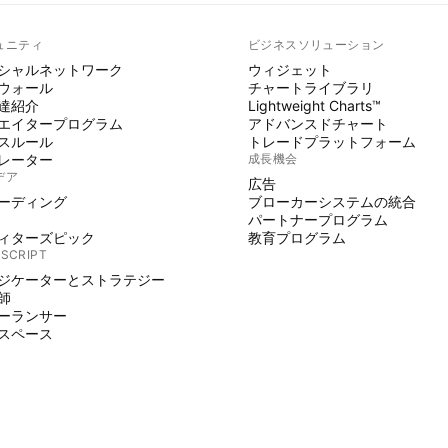
ュニティ
ビジネスソリューション
シャルネットワーク
ウィジェット
ウォール
チャートライブラリ
達紹介
Lightweight Charts™
エイタープログラム
アドバンスドチャート
スルール
トレードプラットフォーム
レーター
成長機会
デア
広告
ーディング
ブローカーシステムの統合
パートナープログラム
ィターズピック
教育プログラム
 SCRIPT
ジケーターとストラテジー
師
ーランサー
スペース