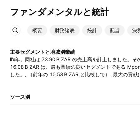
ファンダメンタルと統計
概要
財務諸表
統計
配当
決
その他
主要セグメントと地域別業績
昨年、同社は ‪73.90 B‬ ZAR の売上高を計上しました
‪16.08 B‬ ZAR は、最も業績の良いセグメントである Mp
した。, （前年の ‪10.58 B‬ ZAR と比較して）. 最大の
ので、昨年は ‪62.81 B‬ ZAR を占めました。, （前年は ‪52.0
ソース別