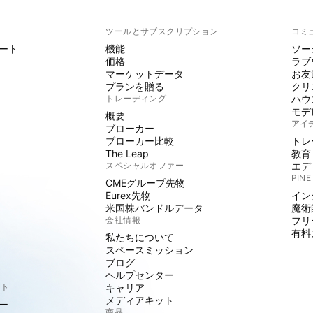
ト
ツールとサブスクリプション
コミ
ート
機能
ソー
価格
ラブ
マーケットデータ
お友
プランを贈る
クリ
トレーディング
ハウ
モデ
概要
アイ
ブローカー
ブローカー比較
トレ
The Leap
教育
スペシャルオファー
エデ
PINE
CMEグループ先物
Eurex先物
イン
米国株バンドルデータ
魔術
会社情報
フリ
有料
私たちについて
スペースミッション
ブログ
ヘルプセンター
クト
キャリア
メディアキット
ー
商品