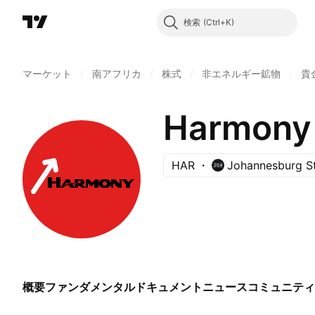
検索
マーケット
/
南アフリカ
/
株式
/
非エネルギー鉱物
/
貴
Harmony 
HAR
Johannesburg S
概要
ファンダメンタル
ドキュメント
ニュース
コミュニティ