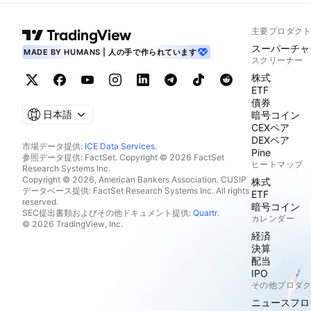
主要プロダク
スーパーチャ
MADE BY HUMANS | 人の手で作られています
スクリーナー
株式
ETF
債券
日本語
暗号コイン
CEXペア
DEXペア
市場データ提供:
ICE Data Services
.
Pine
参照データ提供: FactSet. Copyright © 2026 FactSet
ヒートマップ
Research Systems Inc.
Copyright © 2026, American Bankers Association. CUSIP
株式
データベース提供: FactSet Research Systems Inc. All rights
ETF
reserved.
暗号コイン
SEC提出書類およびその他ドキュメント提供:
Quartr
.
カレンダー
© 2026 TradingView, Inc.
経済
決算
配当
IPO
その他プロダ
ニュースフロ