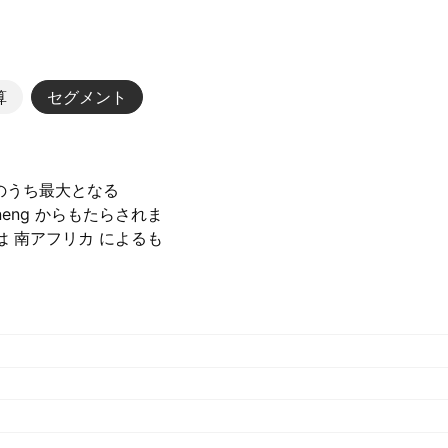
算
セグメント
。そのうち最大となる
oneng からもたらされま
貢献は 南アフリカ によるも
9 B‬ ZAR でした）.