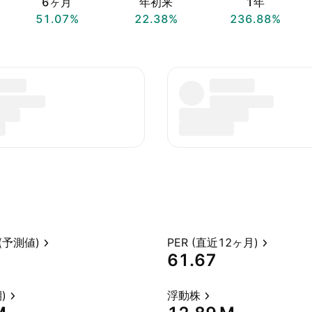
6ヶ月
年初来
1年
51.07%
22.38%
236.88%
(予測値)
PER (直近12ヶ月)
61.67
)
浮動株