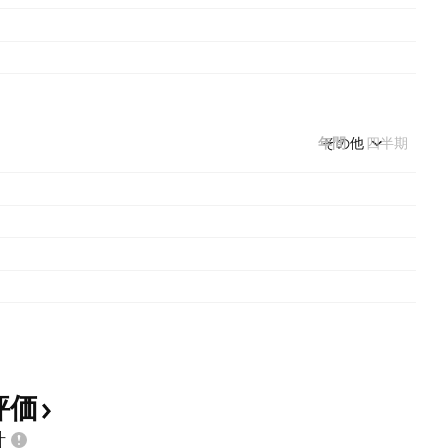
年間
その他
四半期
評価
計