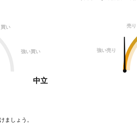
売り
買い
強い売り
強い買い
中立
けましょう。