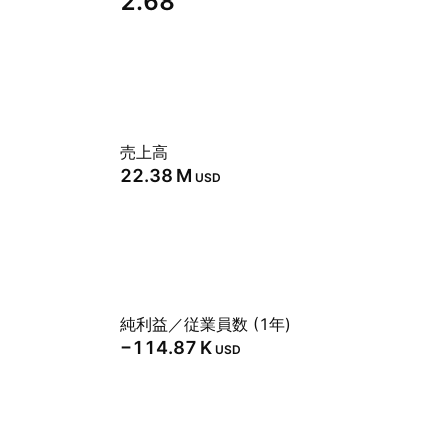
2.68
売上高
‪22.38 M‬
USD
純利益／従業員数 (1年)
‪−114.87 K‬
USD