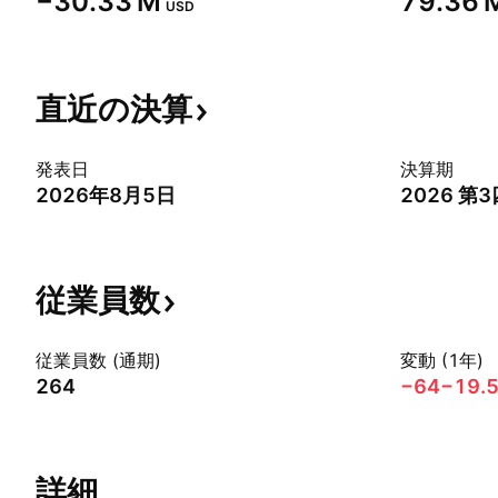
‪−30.33 M‬
‪79.36 M
USD
直近の決算
発表日
決算期
2026年8月5日
2026 第
従業員数
従業員数 (通期)
変動 (1年)
264
−64
−19.
詳細