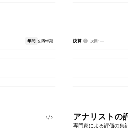
決算
年間
その他
四半期
次回
:
—
アナリストの
専門家による評価の集