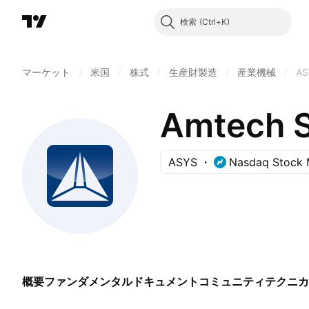
検索
マーケット
/
米国
/
株式
/
生産財製造
/
産業機械
/
AS
Amtech S
ASYS
Nasdaq Stock 
概要
ファンダメンタル
ドキュメント
コミュニティ
テクニカ