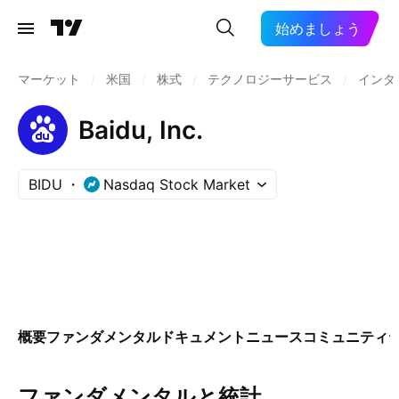
始めましょう
マーケット
/
米国
/
株式
/
テクノロジーサービス
/
インタ
Baidu, Inc.
BIDU
Nasdaq Stock Market
概要
ファンダメンタル
ドキュメント
ニュース
コミュニティ
ファンダメンタルと統計