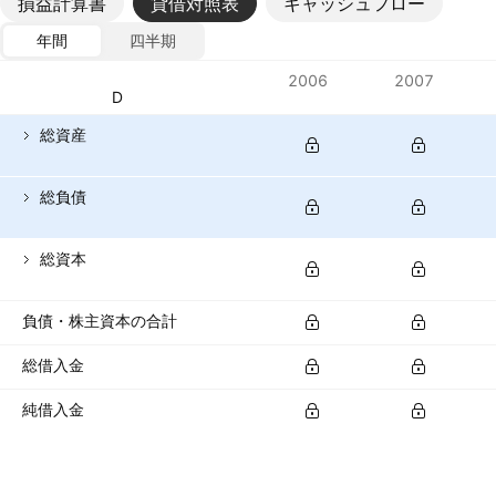
損益計算書
貸借対照表
キャッシュフロー
年間
四半期
指標
2006
2007
通貨: USD
総資産
総負債
総資本
負債・株主資本の合計
総借入金
純借入金