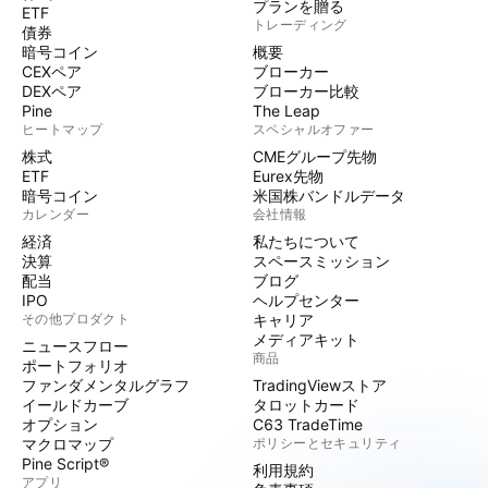
プランを贈る
ETF
トレーディング
債券
暗号コイン
概要
CEXペア
ブローカー
DEXペア
ブローカー比較
Pine
The Leap
ヒートマップ
スペシャルオファー
株式
CMEグループ先物
ETF
Eurex先物
暗号コイン
米国株バンドルデータ
カレンダー
会社情報
経済
私たちについて
決算
スペースミッション
配当
ブログ
IPO
ヘルプセンター
その他プロダクト
キャリア
メディアキット
ニュースフロー
商品
ポートフォリオ
ファンダメンタルグラフ
TradingViewストア
イールドカーブ
タロットカード
オプション
C63 TradeTime
マクロマップ
ポリシーとセキュリティ
Pine Script®
利用規約
アプリ