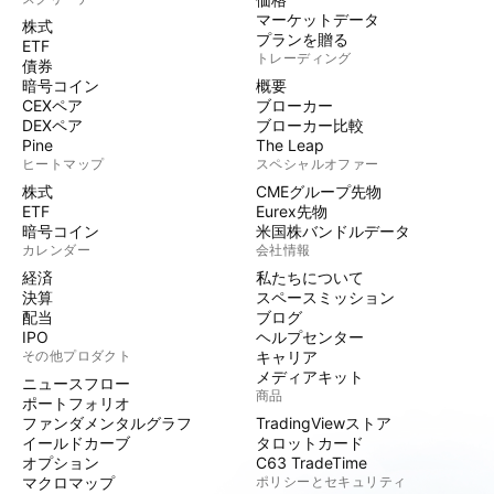
マーケットデータ
株式
プランを贈る
ETF
トレーディング
債券
暗号コイン
概要
CEXペア
ブローカー
DEXペア
ブローカー比較
Pine
The Leap
ヒートマップ
スペシャルオファー
株式
CMEグループ先物
ETF
Eurex先物
暗号コイン
米国株バンドルデータ
カレンダー
会社情報
経済
私たちについて
決算
スペースミッション
配当
ブログ
IPO
ヘルプセンター
その他プロダクト
キャリア
メディアキット
ニュースフロー
商品
ポートフォリオ
ファンダメンタルグラフ
TradingViewストア
イールドカーブ
タロットカード
オプション
C63 TradeTime
マクロマップ
ポリシーとセキュリティ